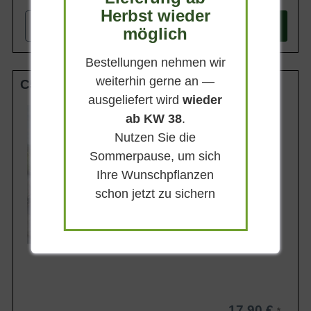
Herbst wieder
-
+
In den
Warenkorb
möglich
Bestellungen nehmen wir
weiterhin gerne an —
C5
ausgeliefert wird
wieder
Wuchsendhöhe
ab KW 38
.
40 - 80 cm
Nutzen Sie die
Belaubung
Immergrün
Sommerpause, um sich
Blüte
Ihre Wunschpflanzen
Violettblau
schon jetzt zu sichern
Blütezeit
August - Oktober
Lieferbar
17,90 €