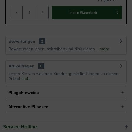
-
+
In den
Warenkorb
Bewertungen
2
Bewertungen lesen, schreiben und diskutieren...
mehr
Artikelfragen
0
Lesen Sie von weiteren Kunden gestellte Fragen zu diesem
Artikel
mehr
Pflegehinweise
Alternative Pflanzen
Pflanz- und Pflegetipps Perovskia atriplicifolia
'Little Spire ®' / Blauraute
Service Hotline
Sie suchen eine Alternative?
Mit ein paar kleinen Tipps und Tricks kann man