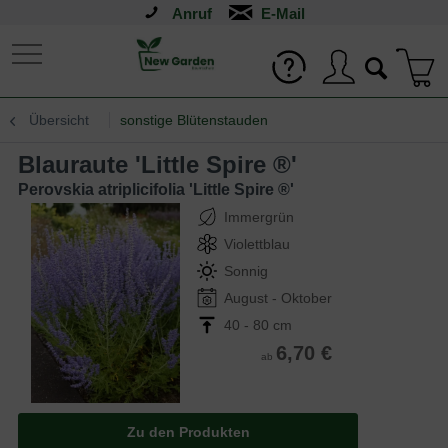
Anruf
Übersicht
sonstige Blütenstauden
Blauraute 'Little Spire ®'
Perovskia atriplicifolia 'Little Spire ®'
Immergrün
Violettblau
Sonnig
August - Oktober
40 - 80 cm
6,70 €
ab
Zu den Produkten