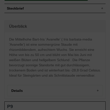
Steckbrief
Wuchs
Aufrecht, rhizombildend
Wuchshöhe
bis zu 50 cm
Überblick
Blatt
Sommergrün, schwertförmig, grün
Weiß mit hellgelbem Schlund, einfache
Die Mittelhohe Bart-Iris 'Avanelle' ( Iris barbata-media
Blüte
Einzelblüte, verzweigter Blütenstand,
Sonder-Blütenform
'Avanelle') ist eine sommergrüne Staude mit
Blütezeit
Mai bis Juni
rhizombildendem, aufrechtem Wuchs. Sie erreicht eine
Boden
Gut durchlässig, trocken, neutral
Höhe von bis zu 50 cm und blüht von Mai bis Juni mit
weißen Blüten und hellgelbem Schlund . Die Pflanze
Standort
Sonnig
bevorzugt sonnige Standorte mit gut durchlässigem,
Pflanzen pro
10
m²
trockenem Boden und ist winterhart bis -28,8 Grad Celsius.
Die Iris barbata-media 'Avanelle'
Ideal für Steingärten und als Schnittstaude verwendbar.
(Mittelhohe Bart-Iris) besitzt weiße Blüten
mit gelbem Schlund. Die 'Avanelle' aus
der Familie der Schwetliliengewächse
lässt sich super kombinieren mit
Details
mehrfarbigen Stauden im sonnigen
Steingarten, auf der Fels-Steppe oder der
Freifläche. Die schöne Staude können Sie
Portrait der Mittelhohen Bart-Iris 'Avanelle'
sehr gut als Schnittstaude verwenden.
P9
Herkunft und Wuchs
Pflanzen Sie die Blütenstaude einzeln