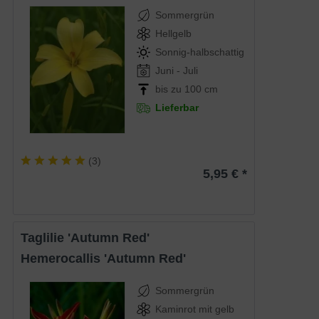
Sommergrün
Hellgelb
Sonnig-halbschattig
Juni - Juli
bis zu 100 cm
Lieferbar
(
3
)
5,95 € *
Taglilie 'Autumn Red'
Hemerocallis 'Autumn Red'
Sommergrün
Kaminrot mit gelb