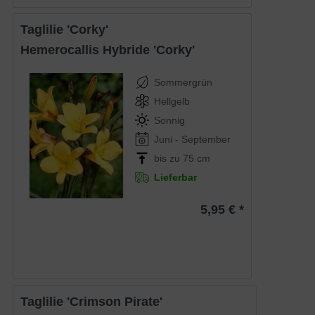
Taglilie 'Corky'
Hemerocallis Hybride 'Corky'
Sommergrün
Hellgelb
Sonnig
Juni - September
bis zu 75 cm
Lieferbar
5,95 € *
Taglilie 'Crimson Pirate'