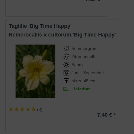
Taglilie 'Big Time Happy'
Hemerocallis x cultorum 'Big Time Happy'
Sommergrün
Zitronengelb
Sonnig
Juni - September
bis zu 45 cm
Lieferbar
(
3
)
7,40 € *