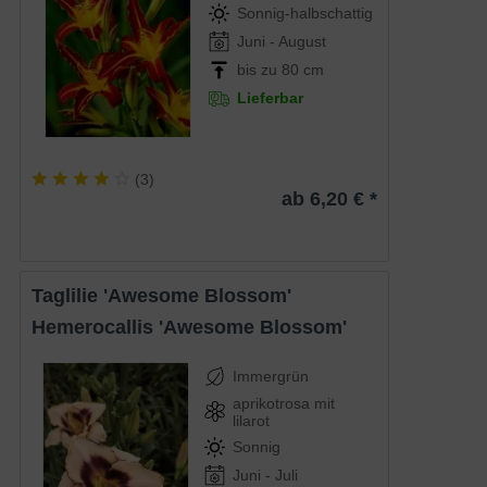
Sonnig-halbschattig
Juni - August
bis zu 80 cm
Lieferbar
(
3
)
ab 6,20 € *
Taglilie 'Awesome Blossom'
Hemerocallis 'Awesome Blossom'
Immergrün
aprikotrosa mit
lilarot
Sonnig
Juni - Juli