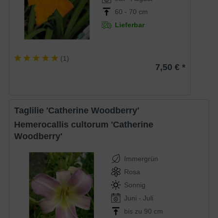
60 - 70 cm
Lieferbar
(
1
)
7,50 € *
Taglilie 'Catherine Woodberry'
Hemerocallis cultorum 'Catherine
Woodberry'
Immergrün
Rosa
Sonnig
Juni - Juli
bis zu 90 cm