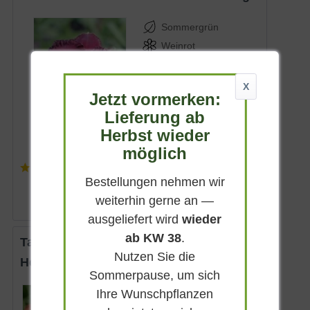
Sommergrün
Weinrot
Sonnig
Juni - August
X
Jetzt vormerken:
bis zu 60 cm
Lieferung ab
Lieferbar
Herbst wieder
möglich
(
5
)
8,95 € *
Bestellungen nehmen wir
weiterhin gerne an —
ausgeliefert wird
wieder
ab KW 38
.
Taglilie 'Blutorange'
Nutzen Sie die
Hemerocallis cultorum 'Blutorange'
Sommerpause, um sich
Ihre Wunschpflanzen
sommergrün
Orange mit rot