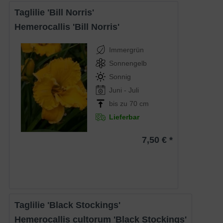
Taglilie 'Bill Norris'
Hemerocallis 'Bill Norris'
Immergrün
Sonnengelb
Sonnig
Juni - Juli
bis zu 70 cm
Lieferbar
7,50 € *
Taglilie 'Black Stockings'
Hemerocallis cultorum 'Black Stockings'