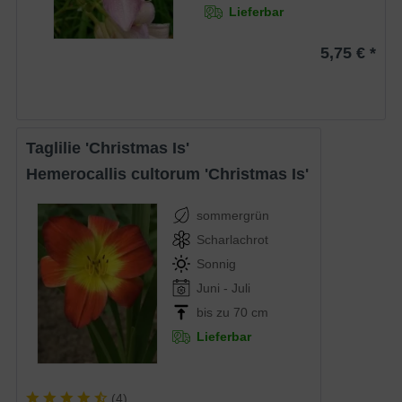
Lieferbar
5,75 € *
Taglilie 'Christmas Is'
Hemerocallis cultorum 'Christmas Is'
sommergrün
Scharlachrot
Sonnig
Juni - Juli
bis zu 70 cm
Lieferbar
(
4
)