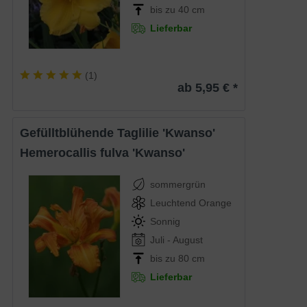
bis zu 40 cm
Lieferbar
(
1
)
ab 5,95 € *
Gefülltblühende Taglilie 'Kwanso'
Hemerocallis fulva 'Kwanso'
sommergrün
Leuchtend Orange
Sonnig
Juli - August
bis zu 80 cm
Lieferbar