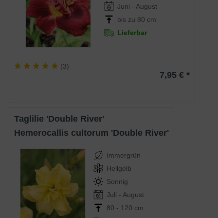
Juni - August
bis zu 80 cm
Lieferbar
(
3
)
7,95 € *
Taglilie 'Double River'
Hemerocallis cultorum 'Double River'
Immergrün
Hellgelb
Sonnig
Juli - August
80 - 120 cm