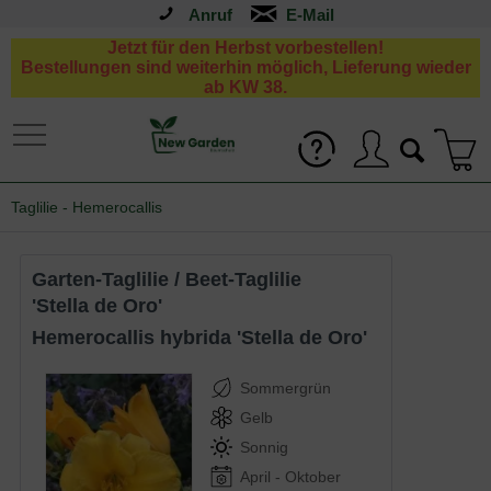
Anruf
Jetzt für den Herbst vorbestellen!
Bestellungen sind weiterhin möglich, Lieferung wieder
ab KW 38.
Taglilie - Hemerocallis
Garten-Taglilie / Beet-Taglilie
'Stella de Oro'
Hemerocallis hybrida 'Stella de Oro'
Sommergrün
Gelb
Sonnig
April - Oktober