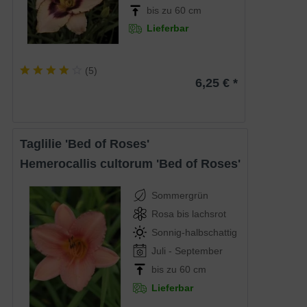
bis zu 60 cm
Lieferbar
(
5
)
6,25 € *
Taglilie 'Bed of Roses'
Hemerocallis cultorum 'Bed of Roses'
Sommergrün
Rosa bis lachsrot
Sonnig-halbschattig
Juli - September
bis zu 60 cm
Lieferbar