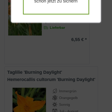
schon jetzt zu sichern
durchsetzt
Sonnig
Juni - Juli
bis zu 80 cm
Lieferbar
6,55 € *
Taglilie 'Burning Daylight'
Hemerocallis cultorum 'Burning Daylight'
Immergrün
Orangegelb
Sonnig
Juli - August