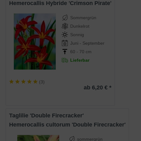
Hemerocallis Hybride 'Crimson Pirate'
Sommergrün
Dunkelrot
Sonnig
Juni - September
60 - 70 cm
Lieferbar
(
3
)
ab 6,20 € *
Taglilie 'Double Firecracker'
Hemerocallis cultorum 'Double Firecracker'
sommergrün