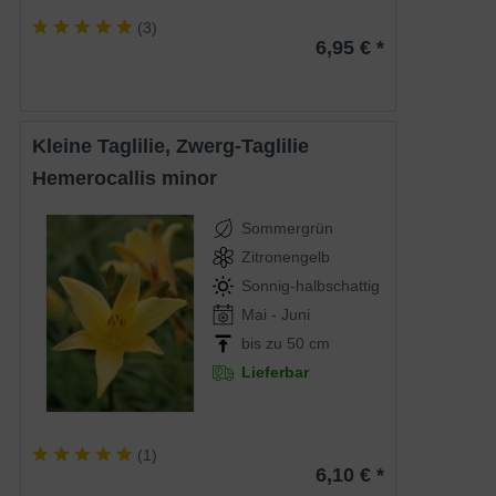
(
3
)
6,95 € *
Kleine Taglilie, Zwerg-Taglilie
Hemerocallis minor
Sommergrün
Zitronengelb
Sonnig-halbschattig
Mai - Juni
bis zu 50 cm
Lieferbar
(
1
)
6,10 € *