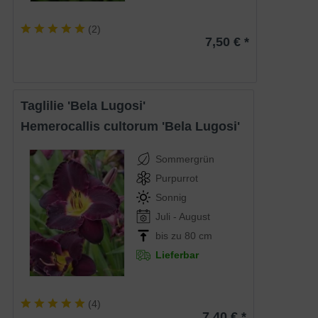
(
2
)
7,50 € *
Taglilie 'Bela Lugosi'
Hemerocallis cultorum 'Bela Lugosi'
Sommergrün
Purpurrot
Sonnig
Juli - August
bis zu 80 cm
Lieferbar
(
4
)
7,40 € *