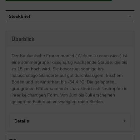
Steckbrief
Wuchs
Kissenartig, horstbildend
Wuchshöhe
bis zu 15 cm
Überblick
Blatt
Sommergrün, gelappt, graugrün
Gelbgrün, einfache Einzelblüte,
Der Kaukasische Frauenmantel ( Alchemilla caucasica ) ist
Blüte
verzweigte rote Blütenstiele,
unbedeutende Blütenform
eine sommergrüne, kissenartig wachsende Staude, die bis
Blütezeit
Juni bis Juli
zu 15 cm hoch wird. Sie bevorzugt sonnige bis
Boden
Gut durchlässig, frisch, neutral
halbschattige Standorte auf gut durchlässigem, frischem
Boden und ist winterhart bis -34,4 °C. Die gelappten,
Standort
Sonnig bis halbschattig
graugrünen Blätter sammeln charakteristisch Tautropfen in
Pflanzen pro
13
m²
ihrer kelchartigen Form. Von Juni bis Juli erscheinen
Die Alchemilla caucasica (Kaukasischer
gelbgrüne Blüten an verzweigten roten Stielen.
Frauenmantel) ist in heimischen Gärten
überaus beliebt. In den kelchartig
gelappten Blättern sammeln sich morgens
oftmals Tautropfen. Als Heilpflanze wurde
Details
der heimische Frauenmantel auch in der
Frauenheilkunde eingesetzt. Der
kaukasische Frauenmantel bevorzugt
Portrait des Kaukasischen Frauenmantels
sonnige bis halbschattige Standorte auf