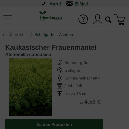
Anruf
Übersicht
Schafgarbe - Achillea
Kaukasischer Frauenmantel
Alchemilla caucasica
Sommergrün
Gelbgrün
Sonnig-halbschattig
Juni - Juli
bis zu 15 cm
4,50 €
ab
Zu den Produkten