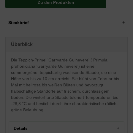
Zu den Produkten
Steckbrief
Wuchs
Teppichartig, bodendeckend, kriechend
Wuchshöhe
bis zu 10 cm
Überblick
Blatt
Sommergrün, rundlich, rötlichgrün
Hellrosa bis weiß, einfache Einzelblüte,
Die Teppich-Primel 'Garryarde Guinevere' ( Primula
Blüte
doldenartiger Blütenstand, ründliche
Blütenform
pruhoniciana 'Garryarde Guinevere') ist eine
Blütezeit
Februar bis Mai
sommergrüne, teppichartig wachsende Staude, die eine
Boden
Normal durchlässig, frisch, neutral
Höhe von bis zu 10 cm erreicht. Sie blüht von Februar bis
Mai mit hellrosa bis weißen Blüten und bevorzugt
Standort
Halbschattig
halbschattige Standorte auf frischem, durchlässigem
Pflanzen pro
25
m²
Boden. Die winterharte Staude toleriert Temperaturen bis
Die Primula pruhoniciana 'Garryarde
-28,8 °C und besticht durch ihre charakteristische rötlich-
Guinevere' (Teppich-Primel) ist eine
grüne Belaubung.
schöne Beetprimel mit hell rosa bis
weißlichen Blüten und dunkler rötlich-
grüner Belaubung. Die robuste und
anspruchslose Staude fühlt sich wohl an
Details
halbschattigen Standorten auf frischem