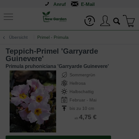
Anruf
Übersicht
Primel - Primula
Teppich-Primel 'Garryarde
Guinevere'
Primula pruhoniciana 'Garryarde Guinevere'
Sommergrün
Hellrosa
Halbschattig
Februar - Mai
bis zu 10 cm
4,75 €
ab