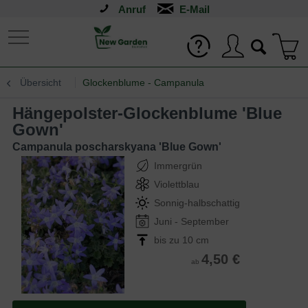
Anruf
Übersicht
Glockenblume - Campanula
Hängepolster-Glockenblume 'Blue
Gown'
Campanula poscharskyana 'Blue Gown'
Immergrün
Violettblau
Sonnig-halbschattig
Juni - September
bis zu 10 cm
4,50 €
ab