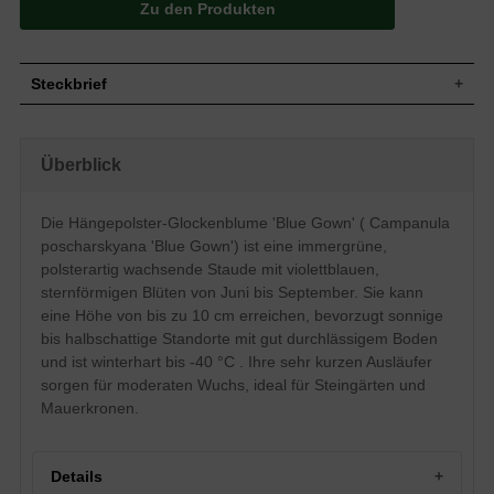
Zu den Produkten
Steckbrief
Wuchs
Polsterartig, kurze Ausläufer bildend
Wuchshöhe
bis zu 10 cm
Überblick
Blatt
Immergrün, eiförmig, grün
Violettblau, einfache Einzelblüte,
Die Hängepolster-Glockenblume 'Blue Gown' ( Campanula
Blüte
verzweigter Blütenstand, stern- /
strahlenförmige Blütenform
poscharskyana 'Blue Gown') ist eine immergrüne,
Blütezeit
Juni bis September
polsterartig wachsende Staude mit violettblauen,
Wurzeln
Sehr kurze Ausläufer bildend
sternförmigen Blüten von Juni bis September. Sie kann
eine Höhe von bis zu 10 cm erreichen, bevorzugt sonnige
Boden
Gut durchlässig, trocken bis frisch, neutral
bis halbschattige Standorte mit gut durchlässigem Boden
Standort
Sonnig bis habschattig
und ist winterhart bis -40 °C . Ihre sehr kurzen Ausläufer
Pflanzen pro
8
m²
sorgen für moderaten Wuchs, ideal für Steingärten und
Die Campanula poscharskyana 'Blue
Mauerkronen.
Gown' (Hängepolster-Glockenblume)
verzaubert mit wunderschönen, großen,
sternförmigen Blüten. Sie leuchten von
Juni bis September in einem
Details
harmonischen Violettblau. Dank ihrer sehr