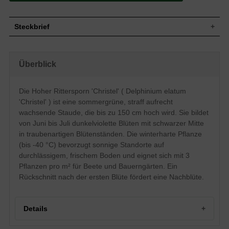
Steckbrief
Straff aufrecht, horstbildend, bis zu 150
Wuchs
cm hoch
Überblick
Wuchshöhe
bis zu 150 cm
Blatt
Sommergrün, handförmig, frischgrün
Die Hoher Rittersporn 'Christel' ( Delphinium elatum
Frucht
Schmale Balgfrucht
'Christel' ) ist eine sommergrüne, straff aufrecht
Dunkelviolett mit schwarzer Mitte,
Blüte
einfache Einzelblüte, traubenartiger
wachsende Staude, die bis zu 150 cm hoch wird. Sie bildet
Blütenstand, ründliche Blütenform
von Juni bis Juli dunkelviolette Blüten mit schwarzer Mitte
Blütezeit
Juni bis Juli
in traubenartigen Blütenständen. Die winterharte Pflanze
Boden
Normal durchlässig, frisch, neutral
(bis -40 °C) bevorzugt sonnige Standorte auf
Standort
Sonnig, auf der Freifläche oder im Beet
durchlässigem, frischem Boden und eignet sich mit 3
Pflanzen pro
Pflanzen pro m² für Beete und Bauerngärten. Ein
3
m²
Rückschnitt nach der ersten Blüte fördert eine Nachblüte.
Die Delphinium elatum 'Christel' (Hoher
Rittersporn) ist eine wahre Schönheit, die
wegen ihrer Größe von bis zu 150 cm
exzellent als Sichtschutz eingesetzt
Details
werden kann. Durch die ansehnlichen
dunkelvioletten Blüten hat er eine