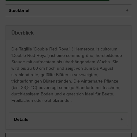
Steckbrief
Wuchs
Aufrecht, überhängend, horstbildend
Wuchshöhe
bis zu 80 cm
Überblick
Blatt
Sommergrün, lineal, grün
Rot, gefüllte Einzelblüte, verzweigter
Die Taglilie 'Double Red Royal' ( Hemerocallis cultorum
Blüte
Blütenstand, trichter- / kelchförmige
Blütenform
'Double Red Royal') ist eine sommergrüne, horstbildende
Blütezeit
Juni bis August
Staude mit aufrechtem bis überhängendem Wuchs. Sie
Boden
Normal durchlässig, frisch, neutral
wird bis zu 80 cm hoch und zeigt von Juni bis August
strahlend rote, gefüllte Blüten in verzweigten,
Standort
Sonnig
trichterförmigen Blütenständen. Die winterharte Pflanze
Pflanzen pro
5
m²
(bis -28,8 °C) bevorzugt sonnige Standorte mit frischem,
Die Hemerocallis cultorum 'Double Red
durchlässigem Boden und eignet sich ideal für Beete,
Royal' (Taglilie) ist eine schöne
Freiflächen oder Gehölzränder.
sommergrüne Staude aus der Familie der
Tagliliengewächse. Die strahlend roten
Blüten in verzweigten Blütenständen
entfalten sich von Juni bis August. Die
Details
sommergrüne Staude fühlt sich am
wohlsten an sonniger Stelle auf frischem
Boden im Beet, auf der Freifläche oder
Portrait der Taglilie 'Double Red Royal'
am Gehölzrand. Dort setzt die Taglilie