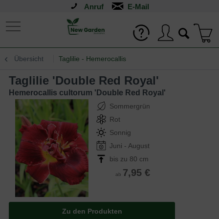
Anruf
Übersicht
Taglilie - Hemerocallis
Taglilie 'Double Red Royal'
Hemerocallis cultorum 'Double Red Royal'
Sommergrün
Rot
Sonnig
Juni - August
bis zu 80 cm
7,95 €
ab
Zu den Produkten