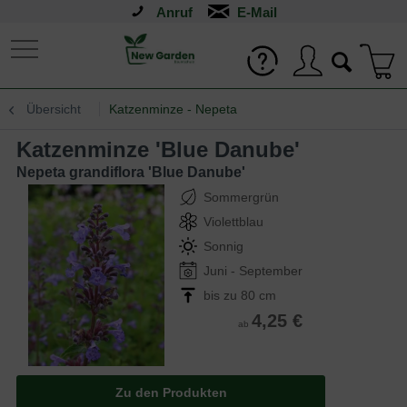
Anruf
Übersicht
Katzenminze - Nepeta
Katzenminze 'Blue Danube'
Nepeta grandiflora 'Blue Danube'
Sommergrün
Violettblau
Sonnig
Juni - September
bis zu 80 cm
4,25 €
ab
Zu den Produkten