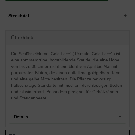
Steckbrief
Staude, aufrecht, horstbildend, 30 cm
Wuchs
hoch
Überblick
Wuchshöhe
bis zu 30 cm
Blatt
Sommergrün, eiförmig, grün
Die Schlüsselblume 'Gold Lace' ( Primula 'Gold Lace' ) ist
Frucht
Kapseln
eine sommergrüne, horstbildende Staude, die eine Höhe
Purpurrot, mit goldgelbem Rand und
gelber Mitte, einfach, in doldenartigen
von bis zu 30 cm erreicht. Sie blüht von April bis Mai mit
Blüte
Blütenständen, Kronblätter auffallend
purpurroten Blüten, die einen auffallend goldgelben Rand
ausgeprägt
und eine gelbe Mitte besitzen. Die Pflanze bevorzugt
Blütezeit
April bis Mai
halbschattige Standorte mit frischen, durchlässigen Böden
Wurzeln
Rhizome
und ist winterhart. Besonders geeignet für Gehölzränder
Frische, normal durchlässige und neutrale
und Staudenbeete.
Boden
Untergründe
Standort
Halbschattig
Pflanzen pro
13
Details
m²
Die Primula 'Gold Lace' (Schlüsselblume
'Gold Lace') ist ein besonders schönes
Portrait der Schlüsselblume 'Gold Lace'
Exemplar für Ihren heimischen Garten!