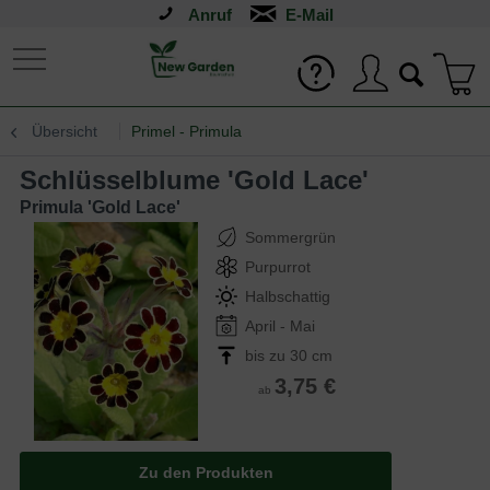
Anruf
Übersicht
Primel - Primula
Schlüsselblume 'Gold Lace'
Primula 'Gold Lace'
Sommergrün
Purpurrot
Halbschattig
April - Mai
bis zu 30 cm
3,75 €
ab
Zu den Produkten