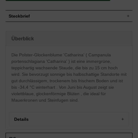
Steckbrief
Wuchs
Teppichartig, polsterbildend
Wuchshöhe
bis zu 15 cm
Überblick
Immergrün, grüne Blattfarbe, rund,
Blatt
rundlich
Die Polster-Glockenblume 'Catharina' ( Campanula
Frucht
Kapsel
portenschlagiana 'Catharina' ) ist eine immergrüne,
Einfache, violettblaue verzweigte
Blüte
Blütenstände, glockenförmig, auch
teppichartig wachsende Staude, die bis zu 15 cm hoch
ausgebreitet
wird. Sie bevorzugt sonnige bis halbschattige Standorte mit
Blütezeit
Juni - August
gut durchlässigem, trockenem bis frischem Boden und ist
Wurzeln
-
bis -34,4 °C winterhart . Von Juni bis August zeigt sie
Trocken bis Frisch, gut durchlässig,
violettblaue, glockenförmige Blüten , die ideal für
Boden
neutral
Mauerkronen und Steinfugen sind.
Standort
Sonnig bis halbschattig
Pflanzen pro
11 bis 15
m²
Details
Die Campanula portenschlagiana
'Catharina' (Polster-Glockenblume)
präsentiert ihr violettblaues Blütenkleid
Portrait der Polster-Glockenblume 'Catharina'
gerne auf sonnigen bis halbschattigen