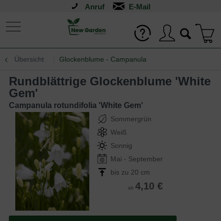
Anruf
Übersicht
Glockenblume - Campanula
Rundblättrige Glockenblume 'White
Gem'
Campanula rotundifolia 'White Gem'
Sommergrün
Weiß
Sonnig
Mai - September
bis zu 20 cm
4,10 €
ab