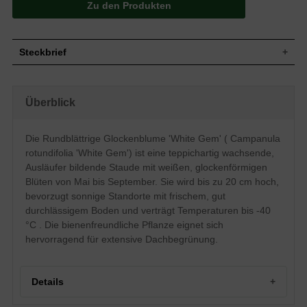
Zu den Produkten
Steckbrief
Teppichartig, bodendeckend, Ausläufer
Wuchs
bildend bis wuchernd
Überblick
Wuchshöhe
bis zu 20 cm
Sommergrün, grüne Blattfarbe, rund,
Blatt
rundlich
Die Rundblättrige Glockenblume 'White Gem' ( Campanula
Frucht
Kapsel
rotundifolia 'White Gem') ist eine teppichartig wachsende,
Einfache, weiße rispenartige
Ausläufer bildende Staude mit weißen, glockenförmigen
Blüte
Blütenstände, glockenförmig, auch
Blüten von Mai bis September. Sie wird bis zu 20 cm hoch,
ausgebreitet
bevorzugt sonnige Standorte mit frischem, gut
Blütezeit
Mai - September
durchlässigem Boden und verträgt Temperaturen bis -40
Wurzeln
Rhizome
°C . Die bienenfreundliche Pflanze eignet sich
Boden
Frisch, gut durchlässig, neutral
hervorragend für extensive Dachbegrünung.
Standort
Sonnig
Pflanzen pro
11 bis 15
m²
Details
Die Campanula rotundifolia 'White Gem'
(Rundblättrige Glockenblume) wächst