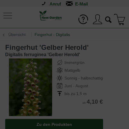
Anruf
Übersicht
Fingerhut - Digitalis
Fingerhut 'Gelber Herold'
Digitalis ferruginea 'Gelber Herold'
Immergrün
Mattgelb
Sonnig - halbschattig
Juni - August
bis zu 1,5 m
4,10 €
ab
Zu den Produkten