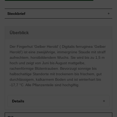
Steckbrief
Wuchs
Straff aufrecht, rosettenartig, horstbildend
Wuchshöhe
bis zu 1,5 m
Überblick
Blatt
Immergrün, dunkelgrüne Blattfarbe, lineal
Frucht
-
Der Fingerhut 'Gelber Herold' ( Digitalis ferruginea 'Gelber
Einfache, mattgelbe traubenartige
Blüte
Herold') ist eine zweijährige, immergrüne Staude mit straff
Blütenstände, rachenförmig
aufrechtem, horstbildendem Wuchs. Sie wird bis zu 1,5 m
Blütezeit
Juni - August
hoch und zeigt von Juni bis August mattgelbe,
Wurzeln
-
rachenförmige Blütentrauben. Bevorzugt sonnige bis
Trocken bis Frisch, gut durchlässig,
Boden
halbschattige Standorte mit trockenem bis frischem, gut
kalkarm
durchlässigem, kalkarmem Boden und ist winterhart bis
Standort
Sonnig bis halbschattig
-17,7 °C. Alle Pflanzenteile sind hochgiftig.
Pflanzen pro
6 bis 9
m²
Die wunderschöne Digitalis ferruginea
'Gelber Herold' (Fingerhut) wird zum
Details
Hingucker in Ihrem Garten. An sonnigen
bis halbschattigen Gehölzrändern fühlt
sich der Fingerhut besonders wohl und
Portrait: Digitalis ferruginea 'Gelber Herold'
bevorzugt dort den trockenen bis frischen