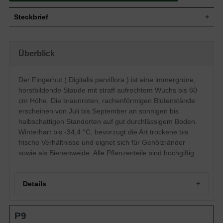
Steckbrief
Wuchs
Straff aufrecht, rosettenartig, horstbildend
Wuchshöhe
bis zu 60 cm
Überblick
Immergrün, dunkelgrüne Blattfarbe,
Blatt
eiförmig
Der Fingerhut ( Digitalis parviflora ) ist eine immergrüne,
Frucht
-
horstbildende Staude mit straff aufrechtem Wuchs bis 60
Einfache, braunrote traubenartige
Blüte
Blütenstände, rachenförmig
cm Höhe. Die braunroten, rachenförmigen Blütenstände
Blütezeit
Juli - September
erscheinen von Juli bis September an sonnigen bis
halbschattigen Standorten auf gut durchlässigem Boden.
Wurzeln
-
Winterhart bis -34,4 °C, bevorzugt die Art trockene bis
Trocken bis Frisch, gut durchlässig,
Boden
neutral
frische Verhältnisse und eignet sich für Gehölzränder
sowie als Bienenweide. Alle Pflanzenteile sind hochgiftig.
Standort
Sonnig bis halbschattig
Pflanzen pro
6 bis 9
m²
Die Digitalis parviflora (Fingerhut) zeigt
Details
ihre Blütenpracht am liebsten auf den
sonnigen bis halbschattigen Freiflächen
und an Gehölzrändern. Hier bevorzugt
Portrait
der Fingerhut den trockenen bis frischen
P9
Portrait des Fingerhuts
Boden und erweist sich im Winter bei