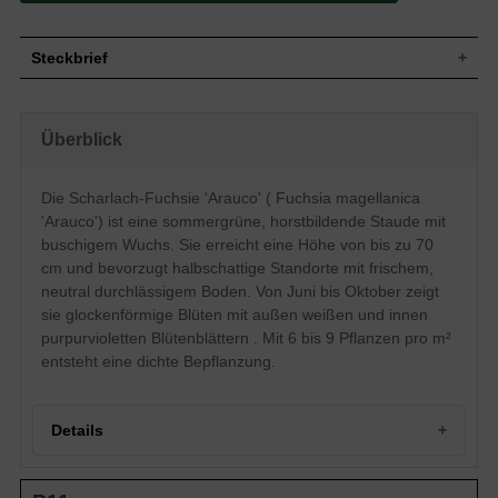
Steckbrief
Staude, buschig, horstbildend, bis zu 70 cm
Wuchs
hoch
Überblick
Wuchshöhe
bis zu 70 cm
Blatt
Sommergrün, hellgrüne Blattfarbe, eiförmig
Die Scharlach-Fuchsie 'Arauco' ( Fuchsia magellanica
Einfache, außen weiß, innen purpurviolett,
Blüte
Blütenstände, einfach, ausgebreitet,
'Arauco') ist eine sommergrüne, horstbildende Staude mit
glockenförmig
buschigem Wuchs. Sie erreicht eine Höhe von bis zu 70
Blütezeit
Juni - Oktober
cm und bevorzugt halbschattige Standorte mit frischem,
Wurzeln
Horstbildend
neutral durchlässigem Boden. Von Juni bis Oktober zeigt
Boden
Frisch, normal durchlässig, neutral
sie glockenförmige Blüten mit außen weißen und innen
Standort
Halbschattig
purpurvioletten Blütenblättern . Mit 6 bis 9 Pflanzen pro m²
Pflanzen
entsteht eine dichte Bepflanzung.
6 bis 9
pro m²
Details
Portrait der Scharlach-Fuchsie 'Arauco'