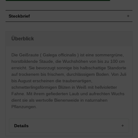
Steckbrief
Staude, aufrecht, horstbildend, bis zu 100
Wuchs
cm hoch
Überblick
Wuchshöhe
bis zu 100 cm
Blatt
Sommergrün, grüne Blattfarbe, gefiedert
Die Geißraute ( Galega officinalis ) ist eine sommergrüne,
Einfache, weiß mit hellvioletter Fahne
Blüte
Blütenstände, traubenartig,
horstbildende Staude, die Wuchshöhen von bis zu 100 cm
schmetterlingsartig
erreicht. Sie bevorzugt sonnige bis halbschattige Standorte
Blütezeit
Juli - August
auf trockenem bis frischem, durchlässigem Boden. Von Juli
Wurzeln
Horstbildend
bis August erscheinen die traubenartigen,
Trocken bis frisch, normal durchlässig,
schmetterlingsförmigen Blüten in Weiß mit hellvioletter
Boden
neutral
Fahne. Mit ihrem gefiederten Laub und aufrechten Wuchs
Standort
Sonnig bis halbschattig
dient sie als wertvolle Bienenweide in naturnahen
Pflanzen
Pflanzungen.
6 bis 9
pro m²
Details