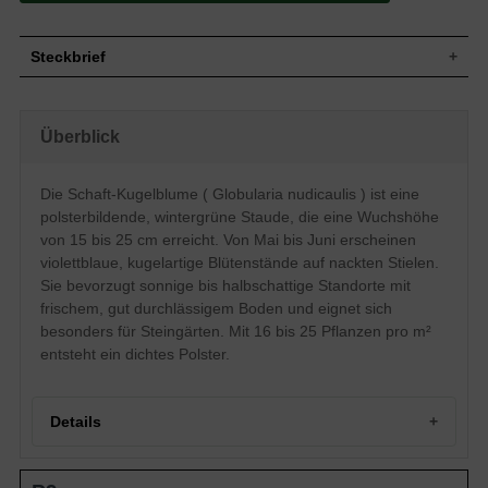
Steckbrief
Staude, rosettig, polsterbildend, 15 bis 25
Wuchs
cm hoch
Überblick
Wuchshöhe
15 - 25 cm
Wintergrün, dunkelgrüne Blattfarbe,
Blatt
eiförmig
Die Schaft-Kugelblume ( Globularia nudicaulis ) ist eine
Einfache, violettblaue Blütenstände,
polsterbildende, wintergrüne Staude, die eine Wuchshöhe
Blüte
kugelartig, trichterförmig, kelchförmig
von 15 bis 25 cm erreicht. Von Mai bis Juni erscheinen
Blütezeit
Mai - Juni
violettblaue, kugelartige Blütenstände auf nackten Stielen.
Boden
Frisch, gut durchlässig, neutral
Sie bevorzugt sonnige bis halbschattige Standorte mit
Standort
Sonnig-halbschattig
frischem, gut durchlässigem Boden und eignet sich
Pflanzen pro
besonders für Steingärten. Mit 16 bis 25 Pflanzen pro m²
16 bis 25
m²
entsteht ein dichtes Polster.
Die Staude Globularia nudicaulis – auch
Nacktstängelige Kugelblume genannt - ist
eine polsterbildende Sorte. Sie erreicht
eine Wuchsendhöhe von ca. 15-25 cm. In
Details
den Monaten Mai und Juni strahlt die
Schaft Kugelblume mit violett blauen
Blütenständen und verschafft sich
Portrait der Schaft-Kugelblume (Globularia nudicaulis)
entsprechend Aufmerksamkeit in der Welt