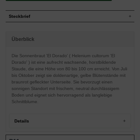
Steckbrief
Staude, aufrecht, horstbildend, 80 bis 100
Wuchs
cm hoch
Überblick
Wuchshöhe
80 - 100 cm
Sommergrün, frischgrüne Blattfarbe,
Blatt
lanzettlich
Die Sonnenbraut 'El Dorado' ( Helenium cultorum 'El
Einfache, gelbe, unterseits braunrote
Dorado' ) ist eine aufrecht wachsende, horstbildende
Blüte
gefleckte Blütenstände, doldenartig,
Staude, die eine Höhe von 80 bis 100 cm erreicht. Von Juli
körbchenartig
bis Oktober zeigt sie doldenartige, gelbe Blütenstände mit
Blütezeit
Juli - Oktober
braunrot gefleckter Unterseite. Sie bevorzugt einen
Wurzeln
Horstbildend
sonnigen Standort mit frischem, neutral durchlässigem
Boden
Frisch, normal durchlässig, neutral
Boden und eignet sich hervorragend als langlebige
Standort
Sonnig
Schnittblume.
Pflanzen pro
4 bis 6
m²
Die Helenium cultorum ‚ El Dorado` gehört
Details
zu den Dauerbrennern in unserem
Sortiment. Mit einer Wuchsendhöhe von
80 -100 cm findet diese Sorte nicht nur
Sonnenbraut 'El Dorado': Ein Portrait der Leuchtkraft
Anwendung im Garten, sondern findet