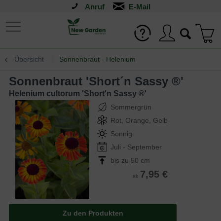
Anruf
Übersicht
Sonnenbraut - Helenium
Sonnenbraut 'Short´n Sassy ®'
Helenium cultorum 'Short'n Sassy ®'
Sommergrün
Rot, Orange, Gelb
Sonnig
Juli - September
bis zu 50 cm
7,95 €
ab
Zu den Produkten