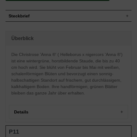
Steckbrief
Staude, buschig, horstbildend, bis zu 40 cm
Wuchs
hoch
Überblick
Wuchshöhe
bis zu 40 cm
Blatt
Wintergrün, grüne Blattfarbe, handförmig
Die Christrose 'Anna ®' ( Helleborus x nigercors 'Anna ®')
Einfache, weiße Blütenstände,
Blüte
schalenförmig, sternförmig
ist eine wintergrüne, horstbildende Staude, die bis zu 40
Blütezeit
Februar - Mai
cm hoch wird. Sie blüht von Februar bis Mai mit weißen,
Wurzeln
Horstbildend
schalenförmigen Blüten und bevorzugt einen sonnig-
halbschattigen Standort auf frischem, gut durchlässigem,
Boden
Frisch, gut durchlässig, kalkhaltig
kalkhaltigem Boden. Ihre handförmigen, grünen Blätter
Standort
Sonnig-halbschattig
bleiben das ganze Jahr über erhalten.
Pflanzen
6 bis 9
pro m²
Details
Portrait der Christrose 'Anna ®'
P11
Botanische Einordnung
Wuchs und Erscheinungsbild