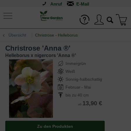
Anruf
Übersicht
Christrose - Helleborus
Christrose 'Anna ®'
Helleborus x nigercors 'Anna ®'
Immergrün
Weiß
Sonnig-halbschattig
Februar - Mai
bis zu 40 cm
13,90 €
ab
Zu den Produkten