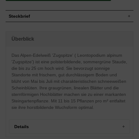
Steckbrief
Staude, polsterbildend, horstbildend, bis zu
Wuchs
25 cm hoch
Überblick
Wuchshöhe
bis zu 25 cm
Blatt
Sommergrün, graugrüne Blattfarbe, lineal
Das Alpen-Edelweiß 'Zugspitze' ( Leontopodium alpinum
Schneeweiße Scheinblüten, Hochblätter,
Blüte
meist einblütig, köpfchenartig
'Zugspitze') ist eine polsterbildende, sommergrüne Staude,
Blütezeit
Mai - Juli
die bis zu 25 cm hoch wird. Sie bevorzugt sonnige
Wurzeln
Horstbildend
Standorte mit frischem, gut durchlässigem Boden und
blüht von Mai bis Juli mit charakteristischen schneeweißen
Boden
Frisch, gut durchlässig, neutral
Scheinblüten. Ihre graugrünen, linealen Blätter und die
Standort
Sonnig
sternförmigen Hochblätter machen sie zu einer markanten
Pflanzen
11 bis 15
pro m²
Steingartenpflanze. Mit 11 bis 15 Pflanzen pro m² entfaltet
sie ihre horstbildende Wuchsform optimal.
Details