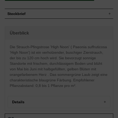
Steckbrief
Staude, buschig, horstbildend, verholzend,
Wuchs
bis zu 120 cm hoch
Überblick
Wuchshöhe
bis zu 120 cm
Sommergrün, blaugrüne Blattfarbe,
Blatt
zusammengesetzt
Die Strauch-Pfingstrose 'High Noon' ( Paeonia suffruticosa
Halbgefüllte, gelbe mit orangem Herz
'High Noon') ist ein verholzender, buschiger Zierstrauch,
Blüte
Blütenstände, meist einblütig, schalenförmig,
der bis zu 120 cm hoch wird. Sie bevorzugt sonnige
flach, ausgebreitet
Standorte mit frischem, durchlässigem Boden und blüht
Blütezeit
Mai - Juni
von Mai bis Juni mit halbgefüllten, gelben Blüten mit
Wurzeln
Horstbildend
orangefarbenem Herz . Das sommergrüne Laub zeigt eine
Boden
Frisch, normal durchlässig, neutral
charakteristische blaugrüne Färbung. Empfohlener
Standort
Sonnig
Pflanzabstand: 0,8 bis 1 Pflanze pro m².
Pflanzen
0,8 bis 1
pro m²
Details
Portrait der Strauch-Pfingstrose 'High Noon'