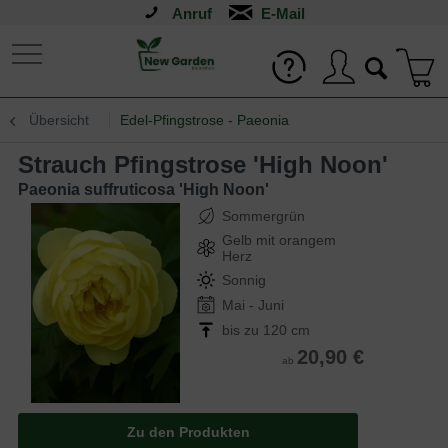
Anruf
Übersicht
Edel-Pfingstrose - Paeonia
Strauch Pfingstrose 'High Noon'
Paeonia suffruticosa 'High Noon'
Sommergrün
Gelb mit orangem
Herz
Sonnig
Mai - Juni
bis zu 120 cm
20,90 €
ab
Zu den Produkten