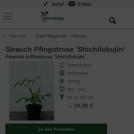
Anruf
Übersicht
Edel-Pfingstrose - Paeonia
Strauch Pfingstrose 'Shichifukujin'
Paeonia suffruticosa 'Shichifukujin'
Sommergrün
Hellrosarot
Sonnig
Mai - Juni
bis zu 150 cm
19,90 €
ab
Zu den Produkten