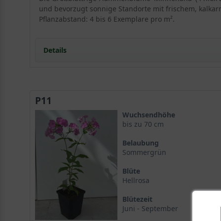
und bevorzugt sonnige Standorte mit frischem, kalkar
Pflanzabstand: 4 bis 6 Exemplare pro m².
Details
Portrait der Großblättrigen Flammenblume 'Minneh
Wuchs und Herkunft von Phlox amplifolia 'Minnehah
P11
Blüte und Belaubung
Standort und Boden
Wuchsendhöhe
Optimale Standortbedingungen für Phlox amplifolia
bis zu 70 cm
Bodenansprüche und Vorbereitung
Belaubung
Blüte und Blattwerk der Großblättrigen Flammenbl
Sommergrün
Blütenfarbe und Form von Phlox amplifolia 'Minneh
Blüte
Laub und Wuchseigenschaften
Hellrosa
Verwendung im Garten
Schnittstaude und Beetpflanze
Blütezeit
Gehölzrandpflanzung mit Phlox amplifolia 'Minneha
Juni - September
Kombination mit Spätsommerblühern