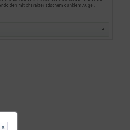
tendolden mit charakteristischem dunklem Auge .
X