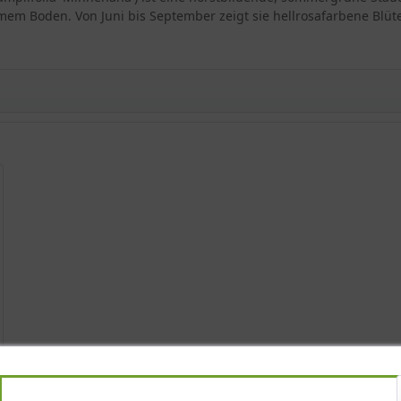
mem Boden. Von Juni bis September zeigt sie hellrosafarbene Blü
aha'
a'
 'Minnehaha'
ume 'Minnehaha'
aha'
ha'