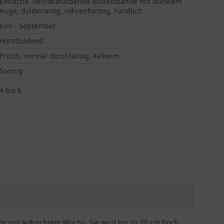
Einfache, hellrosafarbende Blütenstände mit dunklem
Auge, doldenartig, röhrenförmig, ründlich
Juni - September
Horstbildend
Frisch, normal durchlässig, kalkarm
Sonnig
4 bis 6
de mit aufrechtem Wuchs. Sie wird bis zu 70 cm hoch