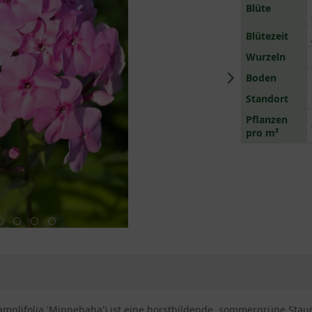
Blüte
Blütezeit
Wurzeln
Boden
Standort
Pflanzen
pro m²
mplifolia 'Minnehaha') ist eine horstbildende, sommergrüne Stau