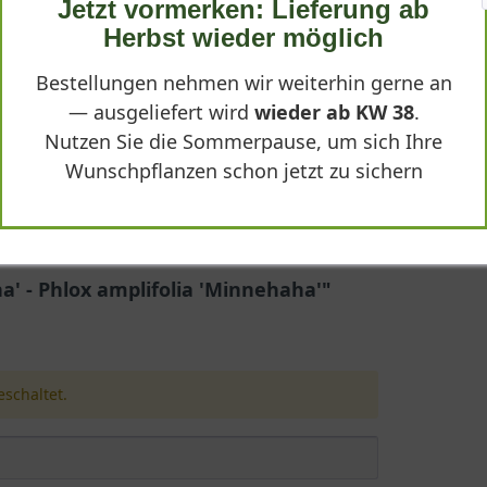
Jetzt vormerken: Lieferung ab
Herbst wieder möglich
Bestellungen nehmen wir weiterhin gerne an
— ausgeliefert wird
wieder ab KW 38
.
Nutzen Sie die Sommerpause, um sich Ihre
ehaha'
Wunschpflanzen schon jetzt zu sichern
Minnehaha'
 - Phlox amplifolia 'Minnehaha'"
ehaha'
 als Phlox amplifolia 'Minnehaha' bekannt und heute oft unter Ph
 aufrechten, horstbildenden Trieben erreicht sie eine Höhe von bi
er Name 'Minnehaha' erinnert an die legendäre Gestalt aus Longfel
schaltet.
hre lange Blütezeit, sondern auch durch ihre Robustheit und Viels
'