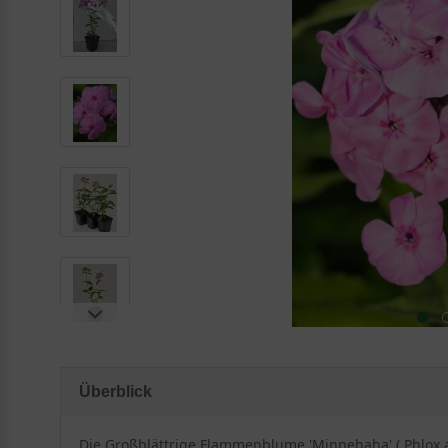
Überblick
Die Großblättrige Flammenblume 'Minnehaha' ( Phlox a