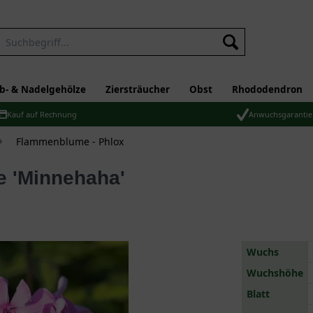
b- & Nadelgehölze
Ziersträucher
Obst
Rhododendron
Kauf auf Rechnung
Anwuchsgarantie
Flammenblume - Phlox
e 'Minnehaha'
Wuchs
Wuchshöhe
Blatt