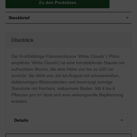
Zu den Produkten
Steckbrief
Staude, aufrecht, horstbildend, bis zu 100
Wuchs
cm hoch
Überblick
Wuchshöhe
bis zu 100 cm
Blatt
Sommergrün, grüne Blattfarbe, eiförmig
Die Großblättrige Flammenblume 'White Clouds' ( Phlox
Einfache, schneeweiße Blütenstände,
Blüte
doldenartig, röhrenförmig, ründlich
amplifolia 'White Clouds') ist eine horstbildende Staude mit
Blütezeit
Juli - August
aufrechtem Wuchs, die eine Höhe von bis zu 100 cm
Wurzeln
Horstbildend
erreicht. Sie blüht von Juli bis August mit schneeweißen,
doldenartigen Blütenständen und bevorzugt sonnige
Boden
Frisch, normal durchlässig, kalkarm
Standorte mit frischem, kalkarmem Boden. Mit 4 bis 6
Standort
Sonnig
Pflanzen pro m² lässt sich eine wirkungsvolle Bepflanzung
Pflanzen
4 bis 6
pro m²
erzielen.
Details
Portrait der Großblättrigen Flammenblume 'White Clouds'