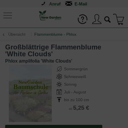
Anruf
Übersicht
Flammenblume - Phlox
Großblättrige Flammenblume
'White Clouds'
Phlox amplifolia 'White Clouds'
Sommergrün
Schneeweiß
Sonnig
Juli - August
bis zu 100 cm
5,25 €
ab