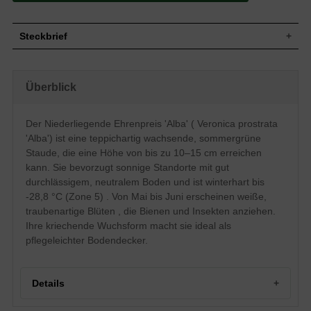
Steckbrief
Teppichartig, bodendeckend/kriechend,
Wuchs
10 bis 15 cm hoch
Überblick
Wuchshöhe
10 -15 cm
Blatt
Sommergrün, grün, lineal
Der Niederliegende Ehrenpreis 'Alba' ( Veronica prostrata
Frucht
Kapselfrucht
'Alba') ist eine teppichartig wachsende, sommergrüne
Einfach, rachenförmig, weiß,
Blüte
traubenartiger Blütenstand
Staude, die eine Höhe von bis zu 10–15 cm erreichen
Blütezeit
Mai-Juni
kann. Sie bevorzugt sonnige Standorte mit gut
durchlässigem, neutralem Boden und ist winterhart bis
Wurzeln
Z5 (-28,8°C bis -23,4°C)
-28,8 °C (Zone 5) . Von Mai bis Juni erscheinen weiße,
Boden
Gut durchlässig, neutral
traubenartige Blüten , die Bienen und Insekten anziehen.
Standort
Sonnig
Ihre kriechende Wuchsform macht sie ideal als
Pflanzen pro
11 bis 15
m²
pflegeleichter Bodendecker.
Der Niederliegende Ehrenpreis " Alba"
(Veronica prostrata " Alba") ist – der Name
verrät es bereits – eine kriechende
Details
Staude, die schnell schöne, grüne Polster
bildet. Von Mai bis Juni schmückt sie sich
mit weißen Blüten, die in Trauben