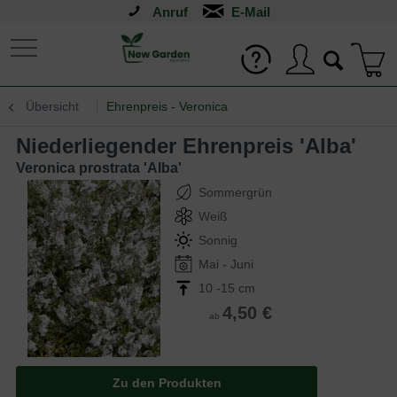
Anruf
Übersicht
Ehrenpreis - Veronica
Niederliegender Ehrenpreis 'Alba'
Veronica prostrata 'Alba'
Sommergrün
Weiß
Sonnig
Mai - Juni
10 -15 cm
4,50 €
ab
Zu den Produkten