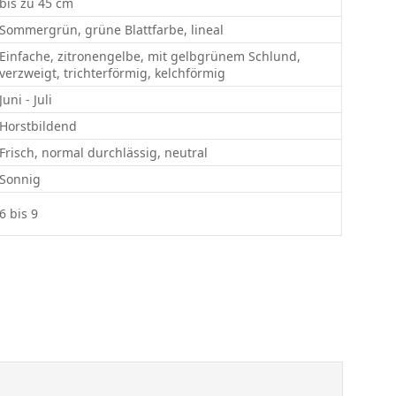
bis zu 45 cm
Sommergrün, grüne Blattfarbe, lineal
Einfache, zitronengelbe, mit gelbgrünem Schlund,
verzweigt, trichterförmig, kelchförmig
Juni - Juli
Horstbildend
Frisch, normal durchlässig, neutral
Sonnig
6 bis 9