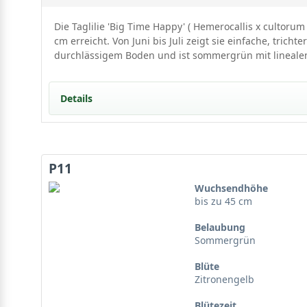
Die Taglilie 'Big Time Happy' ( Hemerocallis x cultor
cm erreicht. Von Juni bis Juli zeigt sie einfache, tri
durchlässigem Boden und ist sommergrün mit linealen
Details
Portrait einer strahlenden Sonnenanbeterin
Herkunft und Wuchscharakter der Taglilie 'Big Time
P11
Wuchshöhe und Habitus
Der ideale Standort für prachtvolle Entwicklung
Wuchsendhöhe
Licht und Exposition
bis zu 45 cm
Bodenansprüche von Hemerocallis x cultorum 'Big 
Belaubung
Blütenpracht und Laubwerk der Taglilie 'Big Time H
Sommergrün
Die zitronengelbe Blütenpracht
Blüte
Das lineale Blattwerk
Zitronengelb
Vielseitige Einsatzmöglichkeiten im Garten
Im Beet und an Rabatten
Blütezeit