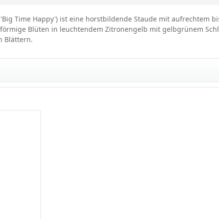
um 'Big Time Happy') ist eine horstbildende Staude mit aufrechtem
chterförmige Blüten in leuchtendem Zitronengelb mit gelbgrünem Sc
 Blättern.
 Happy'
Time Happy'
appy'