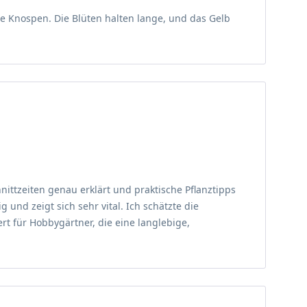
e Knospen. Die Blüten halten lange, und das Gelb
stammt die genetische Basis, die in zahlreichen
vierungsbemühungen und vereint Robustheit mit einer
er formt, die mit den Jahren an Umfang gewinnen, ohne
d fleischig und speichern Wasser, was der Pflanze
e, lockere Eleganz, die perfekt in moderne wie
ittzeiten genau erklärt und praktische Pflanztipps
und zeigt sich sehr vital. Ich schätzte die
 Diese Maße sind ideal für die Gestaltung des
t für Hobbygärtner, die eine langlebige,
eindeutig horstbildend; die Pflanze breitet sich
den, um einen geschlossenen, üppigen Eindruck zu
gant über dem grünen Blattschopf wiegen. Dieser
ckert.