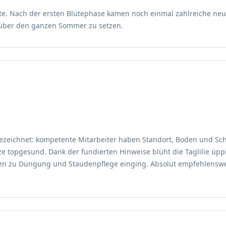
icht durch ihre besondere Leuchtkraft und Anpassungsfähigkeit.
te. Nach der ersten Blütephase kamen noch einmal zahlreiche neu
te über den ganzen Sommer zu setzen.
appy'
Ostasien, der Heimat vieler Hemerocallis-Arten. Aus dieser Region 
allis x cultorum 'Big Time Happy' ist das Ergebnis solcher Kulti
sich horstbildend, was bedeutet, dass sie dichte, kompakte Polst
 einer stabilen, langlebigen Erscheinung im Beet. Die Wurzeln sin
er, dabei leicht überhängender Habitus verleiht ihr eine natürlich
gezeichnet: kompetente Mitarbeiter haben Standort, Boden und Schn
 topgesund. Dank der fundierten Hinweise blüht die Taglilie üppig 
Taglilie 'Big Time Happy' zu den kompakteren Vertretern ihrer Art.
gen zu Düngung und Staudenpflege einging. Absolut empfehlenswer
ihre Blütenpracht optimal zur Geltung bringen kann. Der Wuchs ist 
te Klumpen. Pro Quadratmeter können 6 bis 9 Pflanzen gesetzt wer
s dem Laub und tragen die verzweigten Blütenstände, die sich ele
mten Pflanze eine grazile Leichtigkeit, die den festen Horst auflo