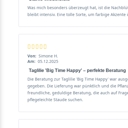
für die Kostbarkeit des Augenblicks. Diese Sorte best
Was mich besonders überzeugt hat, ist die Nachblü
bleibt intensiv. Eine tolle Sorte, um farbige Akzen
Herkunft und Wuchscharakter der Taglilie 'Big Time H
Die Ursprünge der Taglilie 'Big Time Happy' liegen in 
Züchtungen weiterentwickelt wurde. Die Sorte Hemeroc
besonders ansprechenden Blütenfarbe. Sie entwickelt 
invasiv zu werden. Dieser Wuchscharakter macht sie zu
Von:
Simone H.
hilft, kurze Trockenphasen zu überstehen. Ihr aufrecht
Am:
05.12.2025
traditionelle Gärten passt.
Taglilie 'Big Time Happy' – perfekte Beratung
Die Beratung zur Taglilie 'Big Time Happy' war aus
Wuchshöhe und Habitus
gegeben. Die Lieferung war pünktlich und die Pflanze
Mit einer maximalen Höhe von bis zu 45 cm gehört die 
freundliche, geduldige Beratung, die auch auf Fra
Beetvordergrundes oder für niedrige Rabatten, wo sie 
pflegeleichte Staude suchen.
langsam aus und bildet mit der Zeit stattliche, dich
erzielen. Die Blütenstängel erheben sich aufrecht au
überhängende Aspekt der Blütentriebe verleiht der gesa