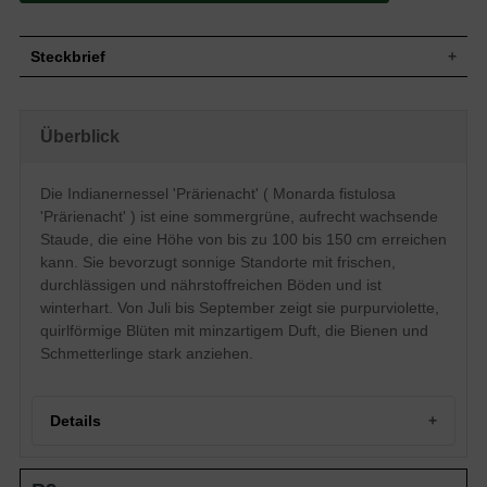
Steckbrief
Staude, aufrecht, buschig, kompakt, gut
Wuchs
verzweigt, 100 bis 150 cm hoch und 50
Überblick
bis 70 cm breit
Wuchshöhe
100 - 150 cm
Sommergrün, oval-lanzettlich, am Ende
Die Indianernessel 'Prärienacht' ( Monarda fistulosa
Blatt
zugespitzt, leicht gesägter Rand,
'Prärienacht' ) ist eine sommergrüne, aufrecht wachsende
dunkelgrün, minzartiger Duft
Staude, die eine Höhe von bis zu 100 bis 150 cm erreichen
Frucht
Nüsschen, unscheinbar
kann. Sie bevorzugt sonnige Standorte mit frischen,
Purpurviolett, lippenartig, einfach, in
durchlässigen und nährstoffreichen Böden und ist
Blüte
endständigen Quirlen zusammen, sehr
zierend
winterhart. Von Juli bis September zeigt sie purpurviolette,
quirlförmige Blüten mit minzartigem Duft, die Bienen und
Blütezeit
Juli bis September
Schmetterlinge stark anziehen.
Wurzeln
Rhizome, ausläuferbildend
Frische, durchlässige, humose und
Boden
nährstoffreiche Untergründe
Details
Standort
Sonnig
Pflanzen pro
4
m²
Portrait der Indianernessel 'Prärienacht'
Die Monarda fistulosa 'Prärienacht'