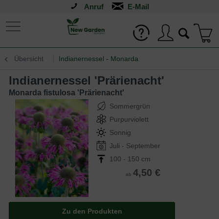
Anruf
Übersicht
Indianernessel - Monarda
Indianernessel 'Prärienacht'
Monarda fistulosa 'Prärienacht'
Sommergrün
Purpurviolett
Sonnig
Juli - September
100 - 150 cm
4,50 €
ab
Zu den Produkten