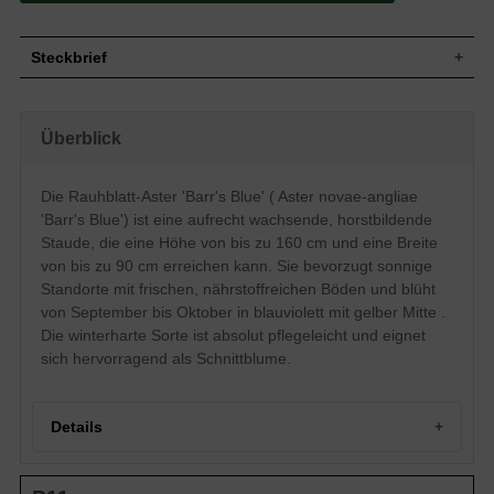
Steckbrief
Staude, aufrecht, horstbildend, buschig,
Wuchs
kompakt, gut verzweigt, 130 bis 160 cm
Überblick
hoch und 80 bis 90 cm breit
Wuchshöhe
130 - 160 cm
Sommergrün, lanzettlich, ganzrandig,
Die Rauhblatt-Aster 'Barr's Blue' ( Aster novae-angliae
Blatt
spitz zulaufend, fein behaart, rauh,
'Barr's Blue') ist eine aufrecht wachsende, horstbildende
stumpfgrün, ca. 5 cm lang
Staude, die eine Höhe von bis zu 160 cm und eine Breite
Frucht
Samen mit Pappus
von bis zu 90 cm erreichen kann. Sie bevorzugt sonnige
Blauviolett, mit gelber Mitte,
Standorte mit frischen, nährstoffreichen Böden und blüht
Blüte
körbchenartig, einfach, verzweigt,
halbgefüllt, reichblühend, zierend
von September bis Oktober in blauviolett mit gelber Mitte .
Die winterharte Sorte ist absolut pflegeleicht und eignet
Blütezeit
September bis Oktober
sich hervorragend als Schnittblume.
Wurzeln
Rhizombildend, knollig, verzweigt
Frische, durchlässige, nährstoffreiche und
Boden
humose Untergründe
Details
Standort
Sonnig
Pflanzen pro
5
m²
Portrait einer herbstlichen Prachtstaude: Rauhblatt-Aster
Die Aster novae-angliae 'Barr's Blue'