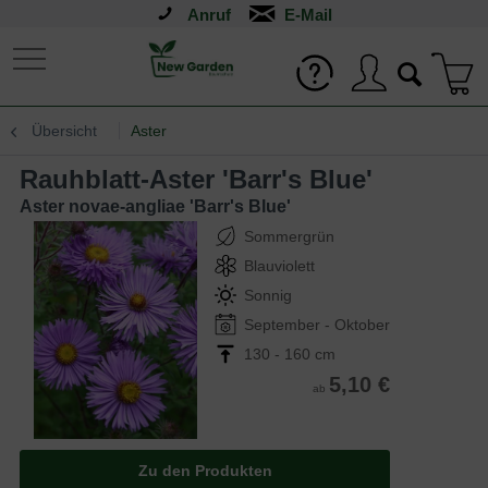
Anruf
Übersicht
Aster
Rauhblatt-Aster 'Barr's Blue'
Aster novae-angliae 'Barr's Blue'
Sommergrün
Blauviolett
Sonnig
September - Oktober
130 - 160 cm
5,10 €
ab
Zu den Produkten