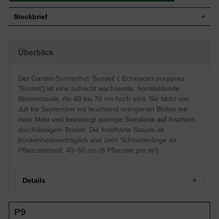
Steckbrief
Blütenstaude, aufrecht, horstbildend, bis
Wuchs
70 cm hoch
Überblick
Wuchshöhe
60 - 70 cm
Sommergrün, breitlanzettelich,
Blatt
ganzrandig, derb, rau, dunkelgrün
Der Garten-Sonnenhut 'Sunset' ( Echinacea purpurea
Samen mit Pappus, nicht zum Verzehr
'Sunset') ist eine aufrecht wachsende, horstbildende
Frucht
geeignet
Blütenstaude, die 60 bis 70 cm hoch wird. Sie blüht von
Orange mit roter Mitte, strahlenförmig,
Juli bis September mit leuchtend orangenen Blüten mit
Blüte
einfach, mittelgroß, reichblühend, zierend
roter Mitte und bevorzugt sonnige Standorte auf frischem,
Blütezeit
Juli - September
durchlässigem Boden. Die frostharte Staude ist
Rinde
Aufrechte, beblätterte Stängel
trockenheitsverträglich und zieht Schmetterlinge an.
Boden
Frischer, durchlässiger, normaler Boden
Pflanzabstand: 40–50 cm (8 Pflanzen pro m²).
Standort
Sonnig
Pflanzen pro
8
m²
Details
Der Echinacea purpurea 'Sunset (Garten-
Sonnenhut) bringt Farbe in den Garten!
Mit der leuchtend, orangenen Farbe der
Portrait des Garten-Sonnenhuts 'Sunset'
strahlenförmigen Blüten ist sie ein echter
P9
Herkunft und Einordnung von Echinacea purpurea 'Sunset'
Hingucker im Garten und ein dekorativer