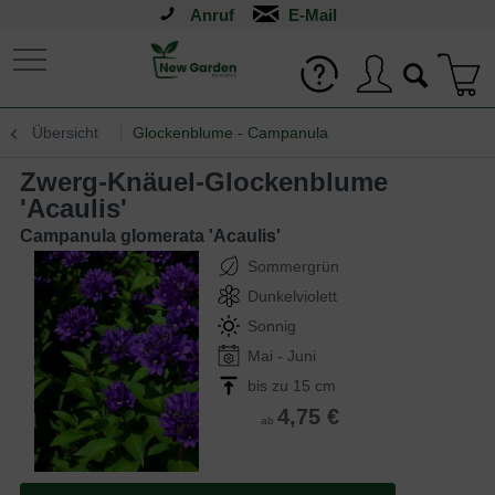
Anruf
Übersicht
Glockenblume - Campanula
Zwerg-Knäuel-Glockenblume
'Acaulis'
Campanula glomerata 'Acaulis'
Sommergrün
Dunkelviolett
Sonnig
Mai - Juni
bis zu 15 cm
4,75 €
ab