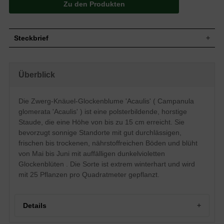
Zu den Produkten
Steckbrief
Staude, polsterbildend, horstbildend, 15
Wuchs
cm hoch
Überblick
Wuchshöhe
bis zu 15 cm
Sommergrün, lanzettlich, fein behaart,
Blatt
grün
Die Zwerg-Knäuel-Glockenblume 'Acaulis' ( Campanula
Frucht
Kapseln
glomerata 'Acaulis' ) ist eine polsterbildende, horstige
Blüte
Dunkelviolett, glockenförmig
Staude, die eine Höhe von bis zu 15 cm erreicht. Sie
Blütezeit
Mai bis Juni
bevorzugt sonnige Standorte mit gut durchlässigen,
frischen bis trockenen, nährstoffreichen Böden und blüht
Gut durchlässige, frische bis trockene,
Boden
nährstoffreiche Untergründe
von Mai bis Juni mit auffälligen dunkelvioletten
Standort
Sonnig
Glockenblüten . Die Sorte ist extrem winterhart und wird
Pflanzen pro
mit 25 Pflanzen pro Quadratmeter gepflanzt.
25
m²
Die Campanula glomerata 'Acaulis'
(Zwerg-Knäuel-Glockenblume) gilt als
Details
hübscher Klassiker und ist bereits seit
dem Mittelalter überall bekannt. Die
auffällig schöne Glockenform der