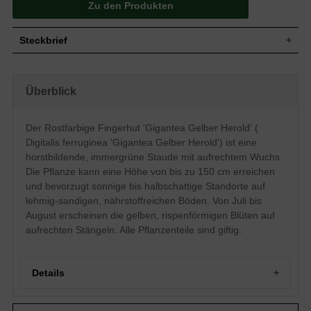
Zu den Produkten
Steckbrief
Staude, rosettenartig, aufrecht,
Wuchs
horstbildend, 130 bis 150 cm hoch
Überblick
Wuchshöhe
130 - 150 cm
Blatt
Immergrün, lineal-lanzettlich, glatt, grün
Der Rostfarbige Fingerhut 'Gigantea Gelber Herold' (
Frucht
Eiförmige Kapselfrucht
Digitalis ferruginea 'Gigantea Gelber Herold') ist eine
Blüte
Gelb, rispenförmig
horstbildende, immergrüne Staude mit aufrechtem Wuchs.
Blütezeit
Juli bis August
Die Pflanze kann eine Höhe von bis zu 150 cm erreichen
Lehmige, sandige, nährstoffreiche und
Boden
und bevorzugt sonnige bis halbschattige Standorte auf
humose Untergründe
lehmig-sandigen, nährstoffreichen Böden. Von Juli bis
Standort
Sonnig bis halbschattig
August erscheinen die gelben, rispenförmigen Blüten auf
Pflanzen pro
6
m²
aufrechten Stängeln. Alle Pflanzenteile sind giftig.
Der Digitalis ferruginea (Rostfarbiger
Fingerhut) zeichnet sich durch seine
Anmut und Eleganz aus. Dieser Effekt
Details
wird durch die aufrecht stehenden Stängel
erzeugt, die mit zahlreichen gelben Blüten
besetzt sind. Ein lehmig-sandiger und
Portrait des Rostfarbigen Fingerhuts 'Gigantea Gelber
nährstoffreicher wie humoser Boden gilt