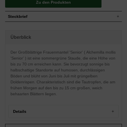
Zu den Produkten
Steckbrief
Staude, aufrecht, gut verzweigt,
Wuchs
dichtbuschig, locker horstig, 40 bis 70 cm
Überblick
hoch
Wuchshöhe
40 - 70 cm
Sommergrün, rundlich, fünf- bis
Der Großblättrige Frauenmantel 'Senior' ( Alchemilla mollis
siebenfach gelappt, weich behaart,
Blatt
'Senior' ) ist eine sommergrüne Staude, die eine Höhe von
gezähnter Rand, graugrün, bis zu 15 cm
groß
bis zu 70 cm erreichen kann. Sie bevorzugt sonnige bis
halbschattige Standorte auf humosen, durchlässigen
Frucht
Nüsschen
Böden und blüht von Juni bis Juli mit grüngelben
Grüngelb, in doldenförmigen Rispen, bis
Blüte
zu 5 cm groß
Doldenrispen. Charakteristisch sind die Tautropfen, die am
frühen Morgen auf den bis zu 15 cm großen, weich
Blütezeit
Juni bis Juli
behaarten Blättern liegen.
Wurzeln
Adventivwurzel, gut verzweigt und buschig
Humose, sandige bis steinige,
Boden
durchlässige und frische Untergründe
Details
Standort
Sonnig bis halbschattig
Pflanzen pro
6
m²
Portrait des Großblättrigen Frauenmantels 'Senior'