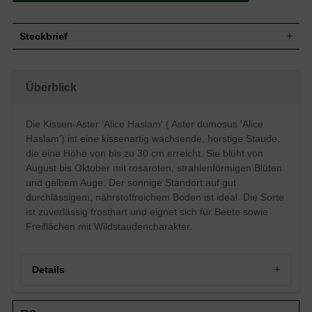
Steckbrief
Staude, kissenartig, buschig, horstig,
Wuchs
aufrecht, bis zu 30 cm hoch und breit
Überblick
Wuchshöhe
bis zu 30 cm
Sommergrün, lanzettlich, ganzrandig, am
Blatt
Ende zugespitzt, grün
Die Kissen-Aster 'Alice Haslam' ( Aster dumosus 'Alice
Frucht
Samen mit Pappus
Haslam') ist eine kissenartig wachsende, horstige Staude,
Blüte
Rosarot, mit gelbem Auge, strahlenförmig
die eine Höhe von bis zu 30 cm erreicht. Sie blüht von
Blütezeit
August bis Oktober
August bis Oktober mit rosaroten, strahlenförmigen Blüten
und gelbem Auge. Der sonnige Standort auf gut
Wurzeln
Rhizombildend
durchlässigem, nährstoffreichem Boden ist ideal. Die Sorte
Gut durchlässige, nahrhafte und frische
Boden
Untergründe
ist zuverlässig frosthart und eignet sich für Beete sowie
Freiflächen mit Wildstaudencharakter.
Standort
Sonnig
Pflanzen pro
11
m²
Die Aster dumosus 'Alice Haslam' (Kissen-
Details
Aster 'Alice Haslam') bringt auch im
Herbst ein fröhliches Strahlen in den
Garten. Mit ihrer rosaroten Blüte weiß sie
Portrait der Kissen-Aster 'Alice Haslam'
ihre Betrachter zu begeistern. Sowohl im