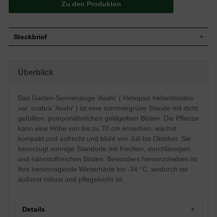
Zu den Produkten
Steckbrief
Staude, aufrecht, dichtbuschig, kompakt,
Wuchs
gut verzweigt, tricherförmig, bis zu 70 cm
Überblick
hoch
Wuchshöhe
bis zu 70 cm
Sommergrün, eilanzettlich, am Ende spitz
Das Garten-Sonnenauge 'Asahi' ( Heliopsis helianthoides
Blatt
zulaufend, gesägter Rand, dunkelgrün
var. scabra 'Asahi' ) ist eine sommergrüne Staude mit dicht
Frucht
Achänen
gefüllten, pomponähnlichen goldgelben Blüten. Die Pflanze
Goldgelb, körbchenartig, dicht gefüllt,
kann eine Höhe von bis zu 70 cm erreichen, wächst
Blüte
pomponähnlich, zahlreich
kompakt und aufrecht und blüht von Juli bis Oktober. Sie
Blütezeit
Juli bis Oktober
bevorzugt sonnige Standorte mit frischen, durchlässigen
Wurzeln
Rhizombildend
und nährstoffreichen Böden. Besonders hervorzuheben ist
Frische, durchlässige, humose und
ihre hervorragende Winterhärte bis -34 °C, wodurch sie
Boden
nährstoffreiche Untergründe
äußerst robust und pflegeleicht ist.
Standort
Sonnig
Pflanzen pro
5
m²
Details
Das Heliopsis helianthoides var. scabra