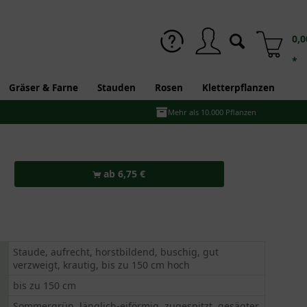
0,0
*
Gräser & Farne
Stauden
Rosen
Kletterpflanzen
Mehr als 10.000 Pflanzen
ab 6,75 €
Staude, aufrecht, horstbildend, buschig, gut
verzweigt, krautig, bis zu 150 cm hoch
bis zu 150 cm
Sommergrün, länglich-eiförmig, zugespitzt, gesägter