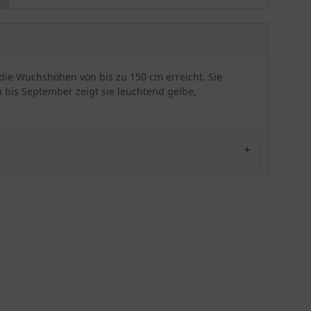
strahlende Farbakzente setzen und schon aus der
Ferne begeistern. Insgesamt erweist sich das
Sonnenauge 'Karat' als robust, gesund und
pflegeleicht. Zudem zeigt sie sich bei einer
Temperatur von bis zu -34 Grad Celsius als
, die Wuchshöhen von bis zu 150 cm erreicht. Sie
zuverlässig frosthart. Pro Quadratmeter finden bis
i bis September zeigt sie leuchtend gelbe,
zu 5 Pflanzen Platz. Ob als Solitärstaude oder als
Gruppenpflanzung in kleinen Tuffs von bis zu 3
Exemplaren - das Sonnenauge 'Karat' weiß zu
überzeugen! Eine herrliche Ergänzung für
Prachtstaudenbeete und Bauerngärten. Für
Freiflächen und Beete bestens geeignet. Auch als
dekorative Schnittpflanze für den Vasenschmuck
eine hervorragende Alternative. Eine echte
Bereicherung für Ihren Garten, die auch die
heimische Insektenwelt erfreuen wird.