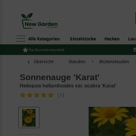
Alle Kategorien
Einzelstücke
Hecken
Lau
Top Baumschulqualität
Übersicht
Stauden
Blütenstauden
Sonnenauge 'Karat'
Heliopsis helianthoides var. scabra 'Karat'
(
1
)