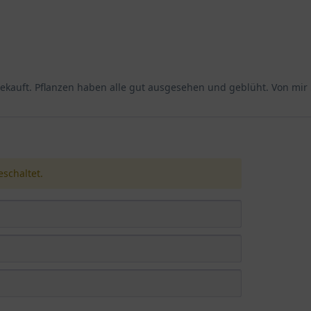
durch sie sich hervorragend für Prachtstaudenbeete, Bauerngärten
weide ist sie eine echte Bereicherung für naturnahe Gärten.
auft. Pflanzen haben alle gut ausgesehen und geblüht. Von mir 
 strahlendsten und zuverlässigsten Blütenstauden für den sommerl
enliebhaber, die nach einer langlebigen und zugleich dekorativen 
istischen Wuchseigenschaften.
schaltet.
 es sich um einen Cultivar, also eine gezielt gezüchtete Sorte, die 
ut verzweigten Wuchs aus, der ihr ein volles und kompaktes Erschei
tig ausbreiten können. Dieser krautige Wuchscharakter sorgt dafür
flegeleichte Natur dieser Sorte macht sie besonders beliebt für G