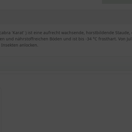
scabra 'Karat' ) ist eine aufrecht wachsende, horstbildende Staude
n und nährstoffreichen Böden und ist bis -34 °C frosthart. Von Jul
Insekten anlocken.
bra 'Karat'
'