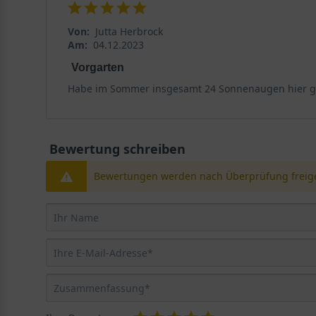
einen perfekten Kontrast zu den goldgelben Blüten, wo
Von:
Jutta Herbrock
Staude bis zu -34 Grad Celsius und wertvolle Insekten
Am:
04.12.2023
Vorgarten
Sonnenauge 'Karat': Ein strahlendes Portrait
Habe im Sommer insgesamt 24 Sonnenaugen hier gek
Das Sonnenauge 'Karat' präsentiert sich als eine der
Robustheit machen sie zu einer idealen Wahl für Gart
genaueren Blick auf ihre Herkunft und ihre charakter
Bewertung schreiben
Herkunft und Wuchscharakter
Bewertungen werden nach Überprüfung freige
Bei Heliopsis helianthoides var. scabra 'Karat' handelt
zeichnet sich durch einen aufrechten, buschigen und g
die sich durch unterirdische Rhizome langsam aber ste
obwohl ihre Höhe beeindruckend ist. Die robuste und p
Verfügung steht.
Wuchshöhe und Habitus