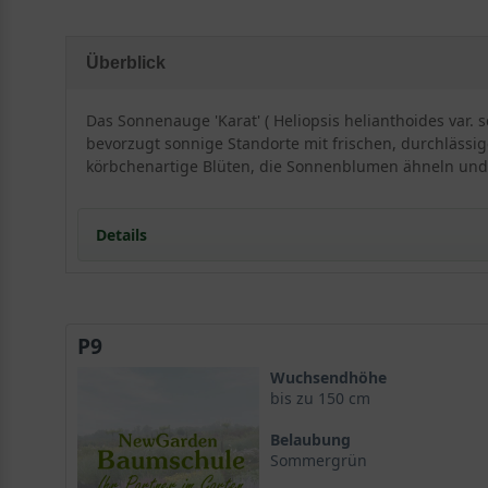
Überblick
Das Sonnenauge 'Karat' ( Heliopsis helianthoides var. 
bevorzugt sonnige Standorte mit frischen, durchlässige
körbchenartige Blüten, die Sonnenblumen ähneln und 
Details
Sonnenauge 'Karat': Ein strahlendes Portrait
Herkunft und Wuchscharakter
P9
Wuchshöhe und Habitus
Der ideale Standort für gesundes Wachstum
Wuchsendhöhe
Licht und Exposition
bis zu 150 cm
Bodenansprüche von Heliopsis helianthoides var. sca
Belaubung
Pflanzabstände und Bodenvorbereitung
Sommergrün
Blütenpracht und Laubwerk des Sonnenauges 'Karat