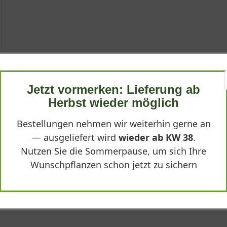
Jetzt vormerken: Lieferung ab
'Karat'
Herbst wieder möglich
Bestellungen nehmen wir weiterhin gerne an
— ausgeliefert wird
wieder ab KW 38
.
Nutzen Sie die Sommerpause, um sich Ihre
Wunschpflanzen schon jetzt zu sichern
des var. scabra 'Karat'"
s helianthoides var. scabra 'Karat' bezeichnet, ist eine horstbilde
n bereichert. Diese robuste und pflegeleichte Pflanze erreicht ei
artigen Blüten, die zahlreich an gut verzweigten Stängeln ersch