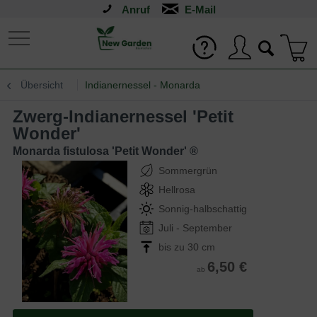
Anruf
Übersicht
Indianernessel - Monarda
Zwerg-Indianernessel 'Petit
Wonder'
Monarda fistulosa 'Petit Wonder' ®
Sommergrün
Hellrosa
Sonnig-halbschattig
Juli - September
bis zu 30 cm
6,50 €
ab