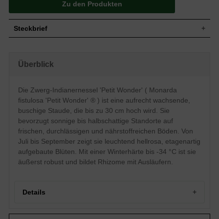
Zu den Produkten
Steckbrief
Staude, aufrecht, krautartig, buschig, bis
Wuchs
zu 30 cm hoch
Überblick
Wuchshöhe
bis zu 30 cm
Sommergrün, lanzettlich, graugrün,
Blatt
duftend
Die Zwerg-Indianernessel 'Petit Wonder' ( Monarda
Frucht
Unscheinbare Nüsschen
fistulosa 'Petit Wonder' ® ) ist eine aufrecht wachsende,
Leuchtend hellrosa, lippenartig,
buschige Staude, die bis zu 30 cm hoch wird. Sie
Blüte
etagenartig aufgebaut
bevorzugt sonnige bis halbschattige Standorte auf
Blütezeit
Juli bis September
frischen, durchlässigen und nährstoffreichen Böden. Von
Wurzeln
Rhizombildend, bildet Ausläufer
Juli bis September zeigt sie leuchtend hellrosa, etagenartig
Frische, durchlässige und nährstoffreiche
aufgebaute Blüten. Mit einer Winterhärte bis -34 °C ist sie
Boden
Untergründe
äußerst robust und bildet Rhizome mit Ausläufern.
Standort
Sonnig bis halbschattig
Pflanzen pro
11
m²
Details
Die Monarda fistulosa 'Petit Wonder'
®(Zwerg-Indianernessel 'Petit Wonder') ist
eine wunderschöne Blütenstaude, die mit
Portrait der Zwerg-Indianernessel 'Petit Wonder'