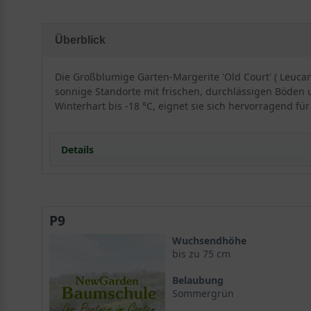
Überblick
Die Großblumige Garten-Margerite 'Old Court' ( Leucan
sonnige Standorte mit frischen, durchlässigen Böden 
Winterhart bis -18 °C, eignet sie sich hervorragend fü
Details
Portrait der Großblumigen Garten-Margerite 'Old Co
Herkunft und Wuchsform
P9
Wuchshöhe und Blattwerk
Standort und Bodenansprüche
Wuchsendhöhe
Der ideale Standort für Leucanthemum x superbum '
bis zu 75 cm
Bodenbeschaffenheit und Drainage
Belaubung
Blütenpracht und Laub der 'Old Court'-Margerite
Sommergrün
Die federartigen weißen Blüten