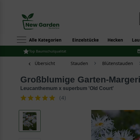
Alle Kategorien
Einzelstücke
Hecken
Lau
Top Baumschulqualität
Übersicht
Stauden
Blütenstauden
Großblumige Garten-Margeri
Leucanthemum x superbum 'Old Court'
(
4
)