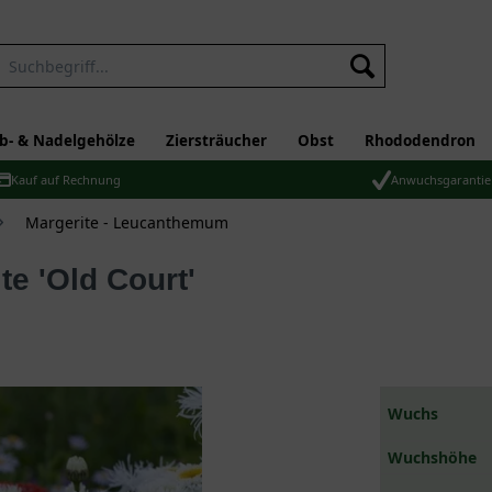
b- & Nadelgehölze
Ziersträucher
Obst
Rhododendron
Kauf auf Rechnung
Anwuchsgarantie
Margerite - Leucanthemum
te 'Old Court'
Wuchs
Wuchshöhe