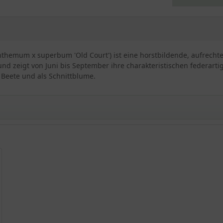
themum x superbum 'Old Court') ist eine horstbildende, aufrechte
und zeigt von Juni bis September ihre charakteristischen federart
r Beete und als Schnittblume.
urt'
Old Court'