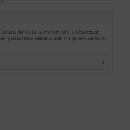
setzt diese Sorte tolle Akzente in den Garten. Bei
einer Temperatur von bis zu -18 Grad Celsius zeigt
sich die Großblumige Garten-Margerite 'Old
Court' zuverlässig frosthart. Pro Quadratmeter
finden bis zu 6 Pflanzen Platz. Ob in Einzelstellung
 Staude, die bis zu 75 cm hoch wird. Sie bevorzugt
oder aber in kleinen Tuffs von bis zu 3 Pflanzen -
igen, gekräuselten weißen Blüten mit gelbem Zentrum.
'Old Court' weiß zu überzeugen. Eine
hervorragende Staude, die sich bestens für die
Beet- und Rabattenpflanzung eignet. Auch als
Schnittblumeverleiht sie jedem Blumenstrauß das
gewissen Etwas. Die Großblumige Garten-
Margerite 'Old Court' wird häufig von
Schmetterlingen und Bienen frequentiert.