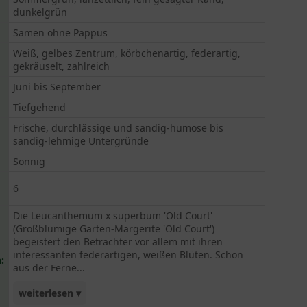
dunkelgrün
Samen ohne Pappus
Weiß, gelbes Zentrum, körbchenartig, federartig,
gekräuselt, zahlreich
Juni bis September
Tiefgehend
Frische, durchlässige und sandig-humose bis
sandig-lehmige Untergründe
Sonnig
6
Die Leucanthemum x superbum 'Old Court'
(Großblumige Garten-Margerite 'Old Court')
begeistert den Betrachter vor allem mit ihren
interessanten federartigen, weißen Blüten. Schon
:
aus der Ferne...
weiterlesen ▾