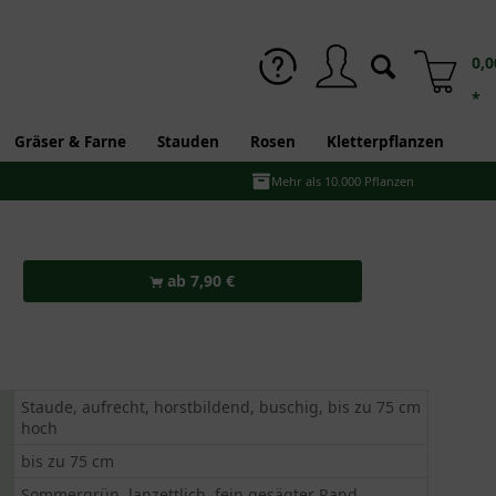
0,0
*
Gräser & Farne
Stauden
Rosen
Kletterpflanzen
Mehr als 10.000 Pflanzen
ab 7,90 €
Staude, aufrecht, horstbildend, buschig, bis zu 75 cm
hoch
bis zu 75 cm
Sommergrün, lanzettlich, fein gesägter Rand,