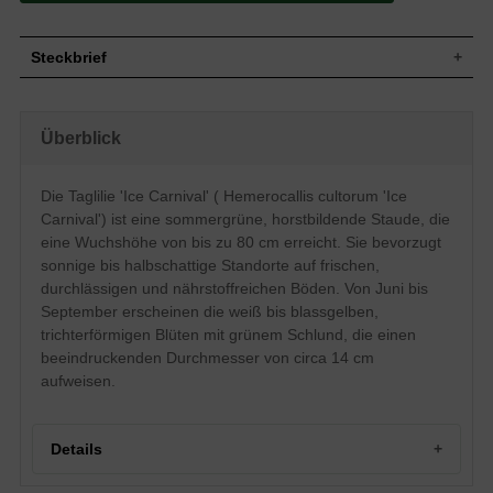
Steckbrief
Staude, aufrecht, krautig, überhängend,
Wuchs
horstbildend, 80 cm hoch
Überblick
Wuchshöhe
bis zu 80 cm
Sommergrün, lanzettlich, schmal,
Blatt
zugespitzt, ganzrandig, mittelgrün
Die Taglilie 'Ice Carnival' ( Hemerocallis cultorum 'Ice
Frucht
Kapselfrucht
Carnival') ist eine sommergrüne, horstbildende Staude, die
Weiß bis blassgelb mit grünem Schlund,
eine Wuchshöhe von bis zu 80 cm erreicht. Sie bevorzugt
trichter- bis kelchförmig, nach hinten
sonnige bis halbschattige Standorte auf frischen,
Blüte
gewölbt, sehr zierend, ca. 14 cm im
durchlässigen und nährstoffreichen Böden. Von Juni bis
Durchmesser
September erscheinen die weiß bis blassgelben,
Blütezeit
Juni bis September
trichterförmigen Blüten mit grünem Schlund, die einen
Wurzeln
Dickfleischig, knollig
beeindruckenden Durchmesser von circa 14 cm
Frische, durchlässige, lehmige und
Boden
aufweisen.
nährstoffreiche Untergründe
Standort
Sonnig bis halbschattig
Pflanzen pro
5
Details
m²
Die Hemerocallis cultorum 'Ice Carnival'
(Taglilie 'Ice Carnival') ist eine schöne,