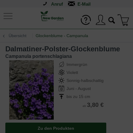
Anruf
Übersicht
Glockenblume - Campanula
Dalmatiner-Polster-Glockenblume
Campanula portenschlagiana
Immergrün
Violett
Sonnig-halbschattig
Juni - August
bis zu 15 cm
3,80 €
ab
Zu den Produkten