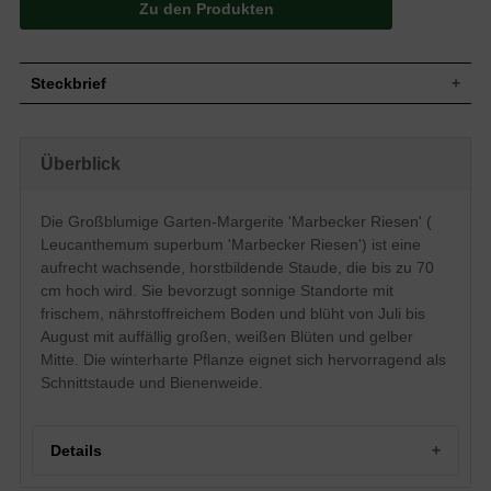
Zu den Produkten
Steckbrief
Staude, aufrecht, horstbildend, buschig,
Wuchs
bis zu 70 cm hoch
Überblick
Wuchshöhe
bis zu 70 cm
Sommergrün, lanzettlich, zugespitzt,
Blatt
gesägt, derb, glatt, dunkelgrün
Die Großblumige Garten-Margerite 'Marbecker Riesen' (
Samen ohne Pappus, nicht zum Verzehr
Leucanthemum superbum 'Marbecker Riesen') ist eine
Frucht
geeignet
aufrecht wachsende, horstbildende Staude, die bis zu 70
Weiß, gelbe Mitte, körbchenartig,
cm hoch wird. Sie bevorzugt sonnige Standorte mit
Blüte
strahlenförmig, tellerartig, meist einblütig,
frischem, nährstoffreichem Boden und blüht von Juli bis
üppig, sehr zierend, groß
August mit auffällig großen, weißen Blüten und gelber
Blütezeit
Juli und August
Mitte. Die winterharte Pflanze eignet sich hervorragend als
Wurzeln
Tiefwurzler
Schnittstaude und Bienenweide.
Boden
Sonnig
Frischer, nährstoffreicher und normal
Standort
durchlässiger Untergrund
Details
Pflanzen pro
6
m²