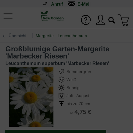
Anruf
Übersicht
Margerite - Leucanthemum
Großblumige Garten-Margerite
'Marbecker Riesen'
Leucanthemum superbum 'Marbecker Riesen'
Sommergrün
Weiß
Sonnig
Juli - August
bis zu 70 cm
4,75 €
ab