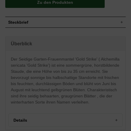
Zu den Produkten
Steckbrief
Staude, halbkugelig, horstbildend,
Wuchs
kompakt, dichtbuschig, polsterbildend, 35
Überblick
cm hoch
Wuchshöhe
bis zu 35 cm
Sommergrün, fingerartig ausgebreitet,
Der Seidige Garten-Frauenmantel 'Gold Strike' ( Alchemilla
Blatt
seidig behaart, tief eingekerbt, gezahnter
sericata 'Gold Strike') ist eine sommergrüne, horstbildende
Rand, abgerundet, graugrün
Staude, die eine Höhe von bis zu 35 cm erreicht. Sie
Frucht
Nüsschen, nicht zum Verzehr geeignet
bevorzugt sonnige bis halbschattige Standorte mit frischen
Leuchtend gelbgrün, radförmig, einfach,
bis feuchten, durchlässigen Böden und blüht von Juni bis
Blüte
verzweigt, in Rispen zusammen, zierend,
reichblühend
August mit leuchtend gelbgrünen Blüten. Charakteristisch
sind ihre seidig behaarten, graugrünen Blätter , die der
Blütezeit
Juni bis August
winterharten Sorte ihren Namen verleihen.
Wurzeln
Sprossbürtige Adventivwurzeln
Frische bis feuchte, durchlässige und
Boden
sandig-lehmige Untergründe
Details
Standort
Sonnig bis halbschattig
Pflanzen pro
13