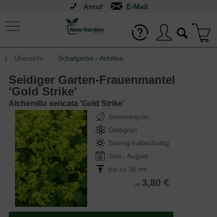
Anruf
Übersicht
Schafgarbe - Achillea
Seidiger Garten-Frauenmantel
'Gold Strike'
Alchemilla sericata 'Gold Strike'
Sommergrün
Gelbgrün
Sonnig-halbschattig
Juni - August
bis zu 35 cm
3,80 €
ab