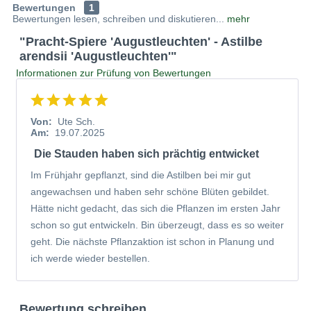
Bewertungen
1
farbintensivsten Stauden für halbschattige Beete. Ihr
Bewertungen lesen, schreiben und diskutieren...
mehr
botanischer Name lautet
Astilbe arendsii
"Pracht-Spiere 'Augustleuchten' - Astilbe
'Augustleuchten'
. In diesem Abschnitt erfahren Sie alles
arendsii 'Augustleuchten'"
Wissenswerte über ihre botanische Einordnung, Herkunft
Informationen zur Prüfung von Bewertungen
und die besonderen Eigenschaften, die sie zu einer
Bereicherung für jeden Garten machen.
Von:
Ute Sch.
Botanische Einordnung und Herkunft der Astilbe
Am:
19.07.2025
arendsii 'Augustleuchten'
Die Stauden haben sich prächtig entwicket
Die Gattung Astilbe gehört zur Familie der
Im Frühjahr gepflanzt, sind die Astilben bei mir gut
Steinbrechgewächse (Saxifragaceae) und umfasst rund 25
angewachsen und haben sehr schöne Blüten gebildet.
Arten, die vor allem in Ostasien und Nordamerika
Hätte nicht gedacht, das sich die Pflanzen im ersten Jahr
verbreitet sind. Die Hybride 'Augustleuchten' ist eine
schon so gut entwickeln. Bin überzeugt, dass es so weiter
Züchtung aus der Arendsii-Gruppe, die auf die Arbeit des
geht. Die nächste Pflanzaktion ist schon in Planung und
deutschen Gärtners Georg Arends zurückgeht. Dieser
ich werde wieder bestellen.
kreuzte zu Beginn des 20. Jahrhunderts verschiedene
Astilbe-Arten, um robuste und reich blühende Sorten für
den Garten zu gewinnen. Die Ursprungsart stammt aus
Bewertung schreiben