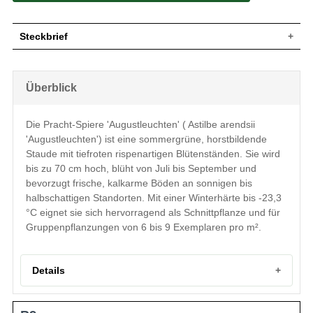
Steckbrief
Wuchs
Buschig/horstbildend
Wuchshöhe
bis zu 70 cm
Überblick
Sommergrün, grüne Blattfarbe,
Blatt
zusammengesetzt
Die Pracht-Spiere 'Augustleuchten' ( Astilbe arendsii
Frucht
-
'Augustleuchten') ist eine sommergrüne, horstbildende
Einfache, tiefrote rispenartige
Blüte
Blütenstände, unbedeutend
Staude mit tiefroten rispenartigen Blütenständen. Sie wird
Blütezeit
Juli - September
bis zu 70 cm hoch, blüht von Juli bis September und
bevorzugt frische, kalkarme Böden an sonnigen bis
Wurzeln
-
halbschattigen Standorten. Mit einer Winterhärte bis -23,3
Boden
Frisch, normal durchlässig, kalkarm
°C eignet sie sich hervorragend als Schnittpflanze und für
Standort
Sonnig-halbschattig
Gruppenpflanzungen von 6 bis 9 Exemplaren pro m².
Pflanzen pro
6 bis 9
m²
Die Astilbe arendsii 'Augustleuchten'
(Prachtspiere) sticht mit ihren tiefroten
Details
Blütenrispen direkt ins Auge und erweist
sich an optimalen Standorten als äußerst
robust. An Gehölzrändern und Gehölzen
Portrait der Pracht-Spiere 'Augustleuchten'
bevorzugt die Astilbe arendsii