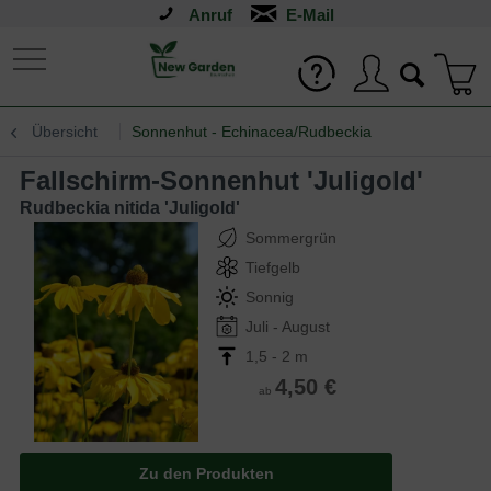
Anruf
Übersicht
Sonnenhut - Echinacea/Rudbeckia
Fallschirm-Sonnenhut 'Juligold'
Rudbeckia nitida 'Juligold'
Sommergrün
Tiefgelb
Sonnig
Juli - August
1,5 - 2 m
4,50 €
ab
Zu den Produkten