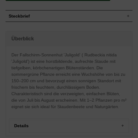
Steckbrief
Staude, aufrecht, horstbildend, 150 - 200 cm
Wuchs
hoch
Überblick
Wuchshöhe
1,5 - 2 m
Sommergrün, hellgrüne Blattfarbe,
Blatt
breitlanzettlich
Der Fallschirm-Sonnenhut 'Juligold' ( Rudbeckia nitida
Einfache, tiefgelbe Blütenstände, verzweigt,
'Juligold') ist eine horstbildende, aufrechte Staude mit
Blüte
körbchenartig
tiefgelben, körbchenartigen Blütenständen. Die
Blütezeit
Juli - August
sommergrüne Pflanze erreicht eine Wuchshöhe von bis zu
Wurzeln
Horstbildend
150–200 cm und bevorzugt einen sonnigen Standort mit
Boden
Frisch bis feucht, normal durchlässig, neutral
frischem bis feuchtem, durchlässigem Boden.
Standort
Sonnig
Charakteristisch sind die verzweigten, einfachen Blüten,
Pflanzen
die von Juli bis August erscheinen. Mit 1–2 Pflanzen pro m²
1 bis 2
pro m²
eignet sie sich ideal für Staudenbeete und Naturgärten.
Details