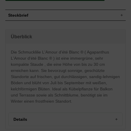
Steckbrief
Staude, aufrecht, sehr kompakt,
Wuchs
kleinwüchsig, bis zu 30 cm hoch
Überblick
Wuchshöhe
bis zu 30 cm
Immergrün, lanzettlich, am Ende
Blatt
zugespitzt, ganzrandig, sattgrün, bis zu 15
Die Schmucklilie L'Amour d'été Blanc ® ( Agapanthus
cm lang und ca. 1 cm breit
L'Amour d'été Blanc ® ) ist eine immergrüne, sehr
Frucht
Kapselfrüchte, nicht zum Verzehr geeignet
kompakte Staude , die eine Höhe von bis zu 30 cm
Weiß, kelchförmig, Einzelblüte 25 bis 50
erreichen kann. Sie bevorzugt sonnige, geschützte
Blüte
mm groß
Standorte auf frischen, gut durchlässigen, sandig-lehmigen
Blütezeit
Juli bis September
Böden und blüht von Juli bis September mit weißen,
Wurzeln
Fleischig
kelchförmigen Blüten. Ideal als Kübelpflanze für Balkon
Frische, gut durchlässige und sandig-
und Terrasse sowie als Schnittblume, benötigt sie im
Boden
lehmige bis kiesig-lehmige Untergründe,
Winter einen frostfreien Standort.
Staunässe vermeiden
Standort
Sonnig, geschützt
Pflanzen pro
3
Details
m²
Die Agapanthus L 'Amour d'été Blanc ®
(Schmucklilie L 'Amour d'été Blanc ®) ist