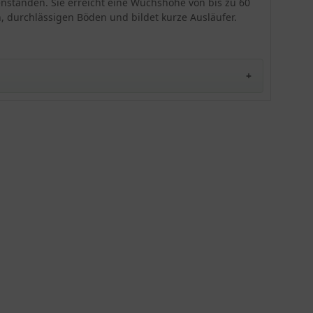
ütenständen. Sie erreicht eine Wuchshöhe von bis zu 60
, durchlässigen Böden und bildet kurze Ausläufer.