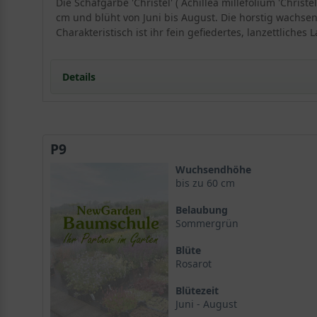
Die Schafgarbe 'Christel' ( Achillea millefolium 'Chri
cm und blüht von Juni bis August. Die horstig wachsen
Charakteristisch ist ihr fein gefiedertes, lanzettliches 
Details
Schafgarbe 'Christel': Ein Portrait der rosaroten Sch
Herkunft und Wuchsform der Achillea millefolium 'Ch
P9
Wuchshöhe und Blütezeit
Der ideale Standort für eine prachtvolle Entwicklung
Wuchsendhöhe
Licht und Exposition
bis zu 60 cm
Bodenansprüche der Schafgarbe 'Christel'
Belaubung
Blütenpracht und Laubwerk der Achillea millefolium '
Sommergrün
Die rosaroten Dolden der Schafgarbe 'Christel'
Blüte
Das fein gegliederte Blattwerk
Rosarot
Vielseitige Verwendungsmöglichkeiten im Garten
Als strukturgebende Beetstaude
Blütezeit
Die Schafgarbe 'Christel' als Schnittpflanze
Juni - August