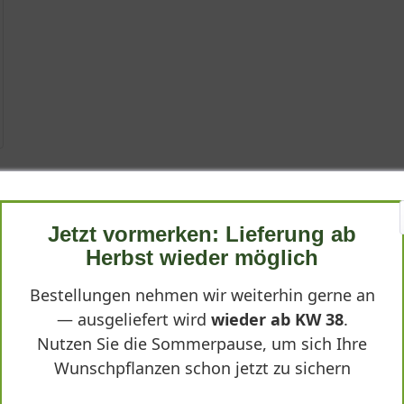
tel'
um 'Christel', ist eine bezaubernde Staude, die mit ihren rosaroten
Jetzt vormerken: Lieferung ab
aufrechten, horstbildenden Wuchs eignet sie sich hervorragend fü
m 'Christel'"
Herbst wieder möglich
igkeit und ihre vielfältigen Verwendungsmöglichkeiten, von der 
Bestellungen nehmen wir weiterhin gerne an
 Schönheit
— ausgeliefert wird
wieder ab KW 38
.
rgrüne Staude, die durch ihre zarten, doch ausdrucksstarken Blüt
Nutzen Sie die Sommerpause, um sich Ihre
dart mit einer besonders attraktiven Blütenfarbe. Ihr Wuchs ist char
Wunschpflanzen schon jetzt zu sichern
eiten. Diese Eigenschaft macht sie zu einer stabilen und zuverläs