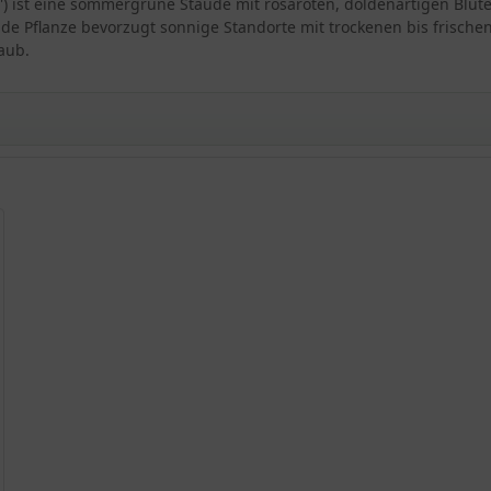
stel') ist eine sommergrüne Staude mit rosaroten, doldenartigen Bl
de Pflanze bevorzugt sonnige Standorte mit trockenen bis frischen
Laub.
önheit
ristel'
Christel'