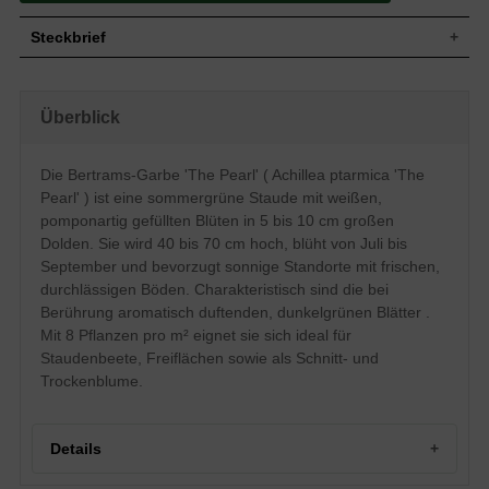
Steckbrief
Staude, krautartig, aufrecht und locker,
Wuchs
dichtbuschig, 40 bis 70 cm hoch
Überblick
Wuchshöhe
40 - 70 cm
Sommergrün, lineal-lanzettlich, am Ende
langgezogene Spitze, gezahnt, bei
Die Bertrams-Garbe 'The Pearl' ( Achillea ptarmica 'The
Blatt
Berührung aromatisch duftend,
Pearl' ) ist eine sommergrüne Staude mit weißen,
dunkelgrün, ca. 10 cm lang
pomponartig gefüllten Blüten in 5 bis 10 cm großen
Unscheinbar, Scheindolden, enthält kleine
Frucht
Dolden. Sie wird 40 bis 70 cm hoch, blüht von Juli bis
Samen, nicht zum Verzehr geeignet
September und bevorzugt sonnige Standorte mit frischen,
Weiß, pomponartig gefüllt, kugelig, in
Blüte
Dolden, 5 bis 10 cm groß
durchlässigen Böden. Charakteristisch sind die bei
Berührung aromatisch duftenden, dunkelgrünen Blätter .
Blütezeit
Juli bis September
Mit 8 Pflanzen pro m² eignet sie sich ideal für
Wurzeln
Horstbildend, kriechender Wurzelstock
Staudenbeete, Freiflächen sowie als Schnitt- und
Frische, durchlässige, nahrhafte, sandige
Boden
und lehmige Untergründe
Trockenblume.
Standort
Sonnig
Pflanzen pro
8
m²
Details
Die Achillea ptarmica 'The Pearl'
(Bertramsgarbe 'The Pearl') wird gerne in