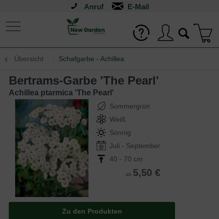
Anruf
Übersicht
Schafgarbe - Achillea
Bertrams-Garbe 'The Pearl'
Achillea ptarmica 'The Pearl'
Sommergrün
Weiß
Sonnig
Juli - September
40 - 70 cm
5,50 €
ab
Zu den Produkten