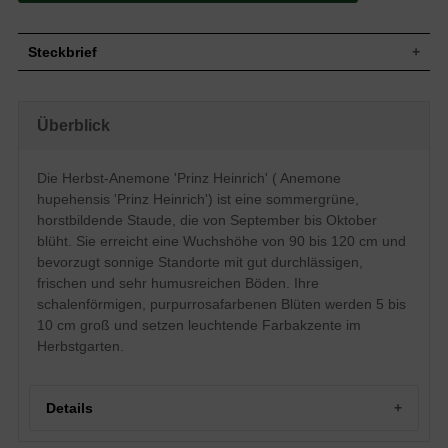
Steckbrief
Staude, ausladend, aufrecht,
Wuchs
horstbildend, 90 bis 120 cm hoch
Überblick
Wuchshöhe
90 - 120 cm
Sommergrün, drei- oder mehrteilig,
Blatt
herzförmig, Blattrand grob gesägt, grün
Die Herbst-Anemone 'Prinz Heinrich' ( Anemone
Frucht
Wollige Schließfrucht
hupehensis 'Prinz Heinrich') ist eine sommergrüne,
Blüte
Purpurrosa, schalenförmig, 5- 10 cm groß
horstbildende Staude, die von September bis Oktober
Blütezeit
September bis Oktober
blüht. Sie erreicht eine Wuchshöhe von 90 bis 120 cm und
bevorzugt sonnige Standorte mit gut durchlässigen,
Gut durchlässige, frische, sehr
Boden
humusreiche Untergründe
frischen und sehr humusreichen Böden. Ihre
Standort
Sonnig
schalenförmigen, purpurrosafarbenen Blüten werden 5 bis
Pflanzen pro
10 cm groß und setzen leuchtende Farbakzente im
4
m²
Herbstgarten.
Die Aemone hupehensis 'Prinz Heinrich'
(Herbst-Anemone) überzeugt mit seiner
strahlenden Blütenpracht, sie auch noch
im Herbst ein leichtes und beschwingtes
Details
Sommergefühl vermittelt. Die Herbst-
Anemone fühlt sich an zahlreichen
Eigenschaften