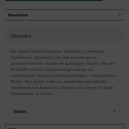
Steckbrief
Staude, buschig, ausläuferbildend,
Wuchs
horstbildend, 60 bis 80 cm hoch
Überblick
Wuchshöhe
60 - 80 cm
Sommergrün, dreigeteilt, eiförmig, fein
Blatt
behaart, Blattrand grob gesägt, grün
Die Japan-Herbst-Anemone 'Splendens' ( Anemone
Frucht
Wollige Schließfrucht
hupehensis 'Splendens') ist eine sommergrüne,
Purpur, hellrosa, schalenförmig, flach
ausläuferbildende Staude mit buschigem Wuchs. Sie wird
Blüte
ausgebreitet
60 bis 80 cm hoch und bevorzugt sonnige bis
Blütezeit
August bis Oktober
halbschattige Standorte auf durchlässigen, humusreichen
Gut durchlässige, frische, sehr
Böden. Ihre purpur-hellrosa, schalenförmigen Blüten
Boden
humusreiche Untergründe
erscheinen von August bis Oktober und sorgen für späte
Standort
Sonnig bis halbschattig
Farbakzente im Garten.
Pflanzen pro
7
m²
Die Aemone hupehensis 'Splendens'
Details
(Japan-Herbst-Anemone) bringt auch
noch iin herbstlichen Tagen einen
schönen sommerlichen Glanz in den
Portrait der Japan-Herbst-Anemone 'Splendens'
Garten. Mit leuchtend rosafarbenen