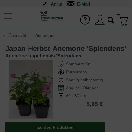
Anruf
Übersicht
Anemone
Japan-Herbst-Anemone 'Splendens'
Anemone hupehensis 'Splendens'
Sommergrün
Purpurrosa
Sonnig-halbschattig
August - Oktober
60 - 80 cm
5,95 €
ab
Zu den Produkten