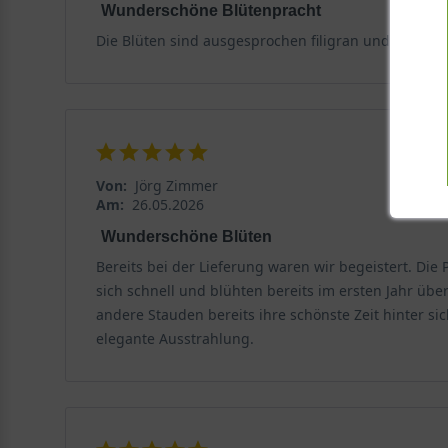
Wunderschöne Blütenpracht
Die Blüten sind ausgesprochen filigran und leuchten 
Von:
Jörg Zimmer
Am:
26.05.2026
Wunderschöne Blüten
Bereits bei der Lieferung waren wir begeistert. Di
sich schnell und blühten bereits im ersten Jahr ü
andere Stauden bereits ihre schönste Zeit hinter s
elegante Ausstrahlung.