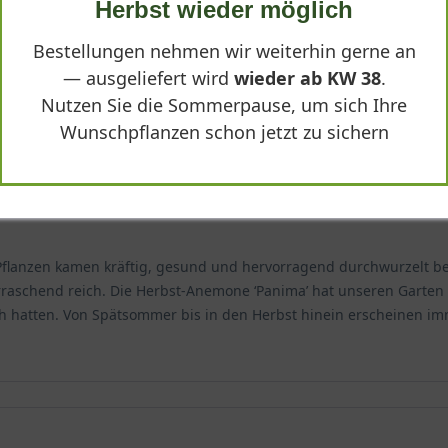
Herbst wieder möglich
in kräftigen Farben. Ein echter Blickfang im Beet, sehr pflegeleic
Bestellungen nehmen wir weiterhin gerne an
— ausgeliefert wird
wieder ab KW 38
.
Nutzen Sie die Sommerpause, um sich Ihre
Wunschpflanzen schon jetzt zu sichern
e Pflanzen kamen kräftig, gesund und hervorragend durchwurzelt b
berraschend reich. Die Herbst-Anemone ‘Panima’ hat unseren Gart
ich hatten. Von Spätsommer bis in den Herbst hinein erscheinen im