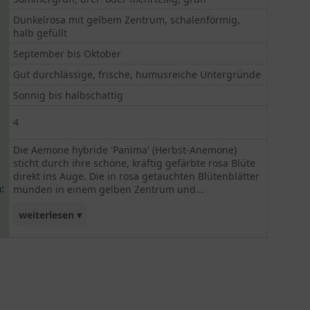
Dunkelrosa mit gelbem Zentrum, schalenförmig,
halb gefüllt
September bis Oktober
Gut durchlässige, frische, humusreiche Untergründe
Sonnig bis halbschattig
4
Die Aemone hybride 'Panima' (Herbst-Anemone)
sticht durch ihre schöne, kräftig gefärbte rosa Blüte
direkt ins Auge. Die in rosa getauchten Blütenblätter
:
münden in einem gelben Zentrum und...
weiterlesen ▾
schaffen ein hübsches Zusammenspiel beider
Farbtöne. Im ersten Winter sollte die 'Panima' vor
Frost und Kälte geschützt werden. Ist der erste
Winter jedoch überstanden, gilt sie als frosthart
und kann einer Kälte von bis zu -23 Grad Celsius