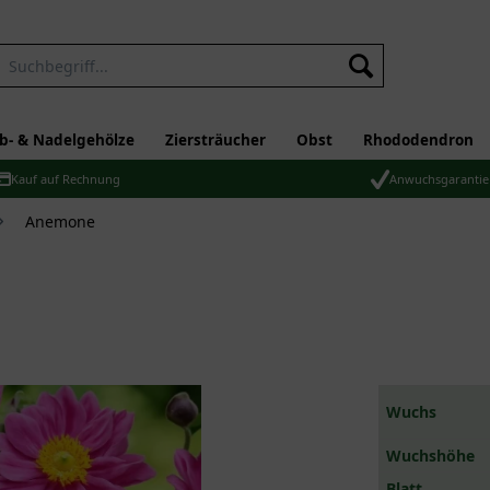
b- & Nadelgehölze
Ziersträucher
Obst
Rhododendron
Kauf auf Rechnung
Anwuchsgarantie
Anemone
Wuchs
Wuchshöhe
Blatt