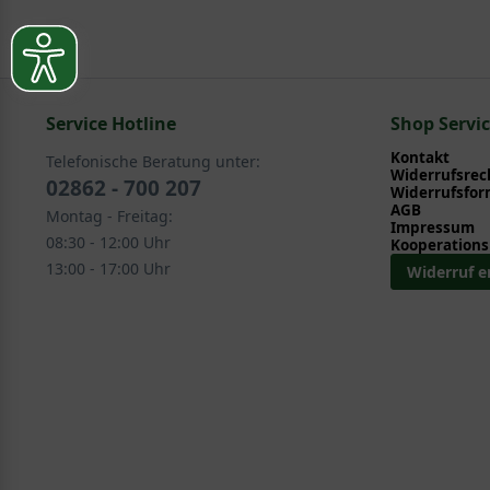
Pflege- und Pflanztipps
, wo Sie zahlreiche Information
Sie suchen eine Alternative?
Pflegeanleitung zum Download an, die Sie nachstehe
In folgenden Kategorien finden Sie schöne Alternativ
Service Hotline
Stauden > Blütenstauden > Anemone
Shop Servi
Stauden > Rabattenstauden > Anemone
Kontakt
Telefonische Beratung unter:
Stauden > Schnittstauden > Anemone
Widerrufsrec
02862 - 700 207
Widerrufsfor
AGB
Montag - Freitag:
Impressum
08:30 - 12:00 Uhr
Kooperations
13:00 - 17:00 Uhr
Widerruf e