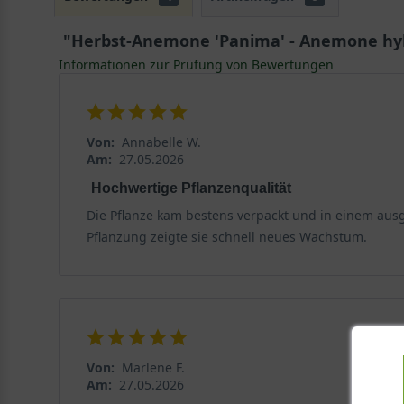
"Herbst-Anemone 'Panima' - Anemone hyb
Informationen zur Prüfung von Bewertungen
Von:
Annabelle W.
Am:
27.05.2026
Hochwertige Pflanzenqualität
Die Pflanze kam bestens verpackt und in einem ausg
Pflanzung zeigte sie schnell neues Wachstum.
Von:
Marlene F.
Am:
27.05.2026