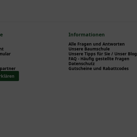
en zu Pflanzzeitpunkt, Pflege, Bewässerung etc. finden können. Al
nd herunterladen können.
en zum hier gezeigten Artikel Anemone hybride 'Panima' / Herbst-
ce
Informationen
Alle Fragen und Antworten
ht
Unsere Baumschule
mular
Unsere Tipps für Sie / Unser Blog
FAQ - Häufig gestellte Fragen
Datenschutz
partner
Gutscheine und Rabattcodes
rklären