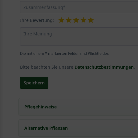
Ihre Bewertung:
Die mit einem * markierten Felder sind Pflichtfelder.
Bitte beachten Sie unsere
Datenschutzbestimmungen
.
Speichern
Pflegehinweise
Pflanz- und Pflegetipps Anemone hybride 'Pani
Alternative Pflanzen
Mit ein paar kleinen Tipps und Tricks kann man Garte