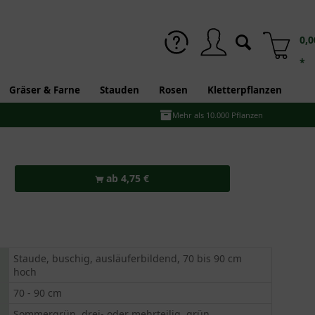
0,0
*
Gräser & Farne
Stauden
Rosen
Kletterpflanzen
Mehr als 10.000 Pflanzen
ab 4,75 €
Staude, buschig, ausläuferbildend, 70 bis 90 cm
hoch
70 - 90 cm
Sommergrün, drei- oder mehrteilig, grün