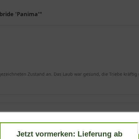
ride 'Panima'"
ezeichneten Zustand an. Das Laub war gesund, die Triebe kräftig 
Jetzt vormerken: Lieferung ab