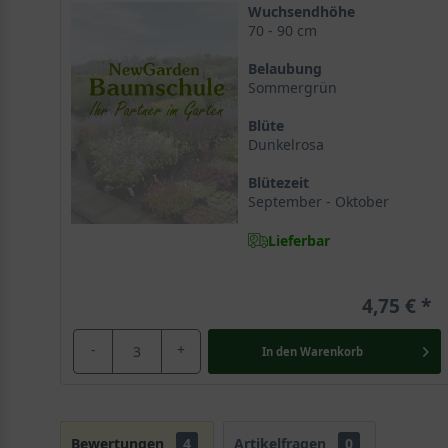
Wuchsendhöhe
70 - 90 cm
Belaubung
Sommergrün
Blüte
Dunkelrosa
Blütezeit
September - Oktober
Lieferbar
4,75 €
-
+
In den
Warenkorb
Bewertungen
4
Artikelfragen
0